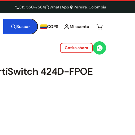
315 550-7584
WhatsApp
Pereira, Colombia
Buscar
Mi cuenta
COP$
Tu carrito está 
Cotiza ahora
ortiSwitch 424D-FPOE