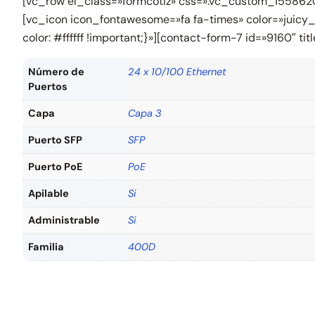
[vc_row el_class=»formcotiz» css=».vc_custom_15586207
[vc_icon icon_fontawesome=»fa fa-times» color=»juic
color: #ffffff !important;}»][contact-form-7 id=»9160″ 
Número de
24 x 10/100 Ethernet
Puertos
Capa
Capa 3
Puerto SFP
SFP
Puerto PoE
PoE
Apilable
Si
Administrable
Si
Familia
400D