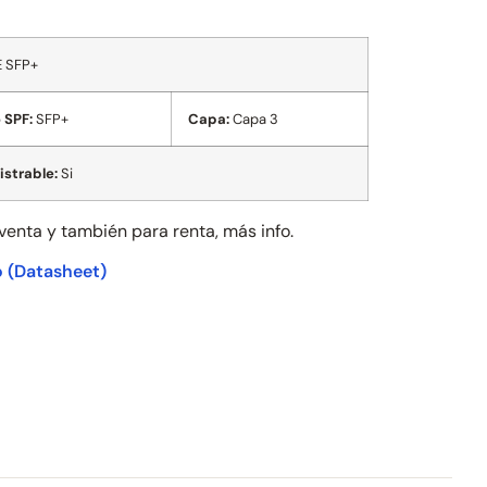
E SFP+
 SPF:
SFP+
Capa:
Capa 3
strable:
Si
 venta y también para
renta, más info.
o
(Datasheet)