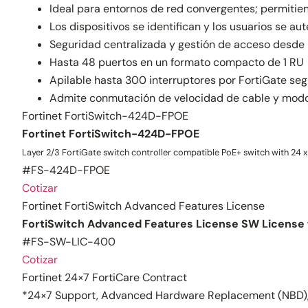
Ideal para entornos de red convergentes; permitiend
Los dispositivos se identifican y los usuarios se au
Seguridad centralizada y gestión de acceso desde l
Hasta 48 puertos en un formato compacto de 1 RU
Apilable hasta 300 interruptores por FortiGate se
Admite conmutación de velocidad de cable y modo
Fortinet FortiSwitch-424D-FPOE
Fortinet FortiSwitch-424D-FPOE
Layer 2/3 FortiGate switch controller compatible PoE+ switch with 24 
#FS-424D-FPOE
Cotizar
Fortinet FortiSwitch Advanced Features License
FortiSwitch Advanced Features License SW License 
#FS-SW-LIC-400
Cotizar
Fortinet 24×7 FortiCare Contract
*24×7 Support, Advanced Hardware Replacement (NBD),