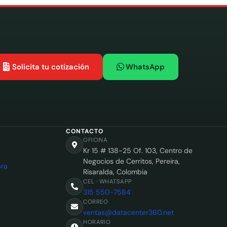
Solicita tu cotización
WhatsApp
CONTACTO
OFICINA
Kr 15 # 138-25 Of. 103, Centro de
Negocios de Cerritos, Pereira,
ra
Risaralda, Colombia
CEL · WHATSAPP
315 550-7584
CORREO
ventas@datacenter360.net
HORARIO