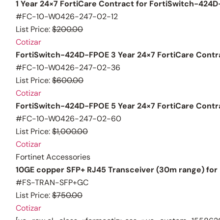
1 Year 24×7 FortiCare Contract for FortiSwitch-424
#FC-10-W0426-247-02-12
List Price:
$200.00
Cotizar
FortiSwitch-424D-FPOE 3 Year 24×7 FortiCare Contr
#FC-10-W0426-247-02-36
List Price:
$600.00
Cotizar
FortiSwitch-424D-FPOE 5 Year 24×7 FortiCare Contr
#FC-10-W0426-247-02-60
List Price:
$1,000.00
Cotizar
Fortinet Accessories
10GE copper SFP+ RJ45 Transceiver (30m range) for F
#FS-TRAN-SFP+GC
List Price:
$750.00
Cotizar