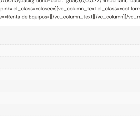
50110{background-color: rgba(0,0,0,0.72) !important;*backg
y_pink» el_class=»closee»][vc_column_text el_class=»coti
title=»Renta de Equipos»][/vc_column_text][/vc_column][/vc_r