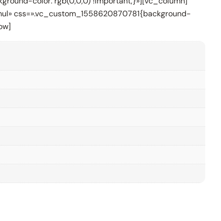
round-color: rgb(0,0,0) !important;}»][vc_column]
formul» css=».vc_custom_1558620870781{background-
ow]