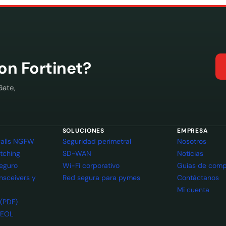
con Fortinet?
Gate,
SOLUCIONES
EMPRESA
ewalls NGFW
Seguridad perimetral
Nosotros
itching
SD-WAN
Noticias
seguro
Wi-Fi corporativo
Guías de comp
ansceivers y
Red segura para pymes
Contáctanos
Mi cuenta
 (PDF)
 EOL