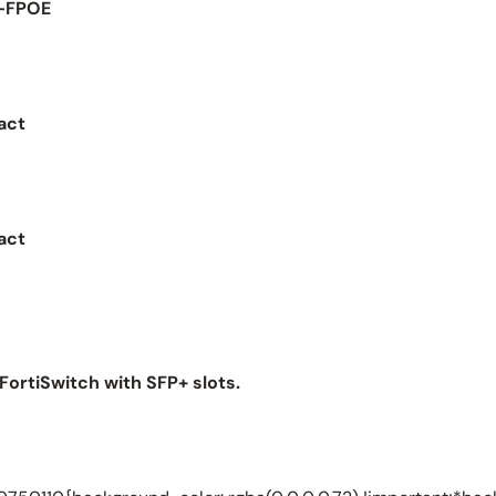
D-FPOE
act
act
ortiSwitch with SFP+ slots.