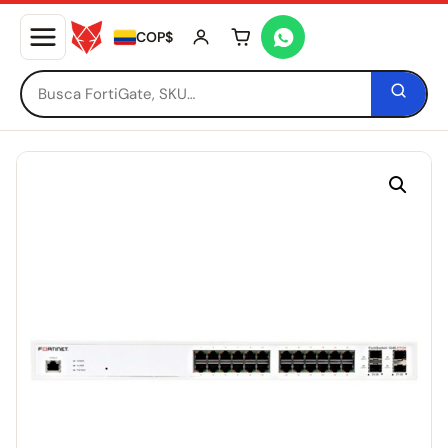
COP$
Tu carrito está vacío