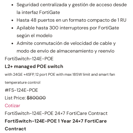
Seguridad centralizada y gestión de acceso desde
la interfaz FortiGate
Hasta 48 puertos en un formato compacto de 1 RU
Apilable hasta 300 interruptores por FortiGate
según el modelo
Admite conmutación de velocidad de cable y
modo de envío de almacenamiento y reenvío
FortiSwitch-124E-POE
L2+ managed POE switch
with 24GE +4SFP, 12 port POE with max 185W limit and smart fan
temperature control
#FS-124E-POE
List Price:
$800.00
Cotizar
FortiSwitch-124E-POE 24×7 FortiCare Contract
FortiSwitch-124E-POE 1 Year 24×7 FortiCare
Contract