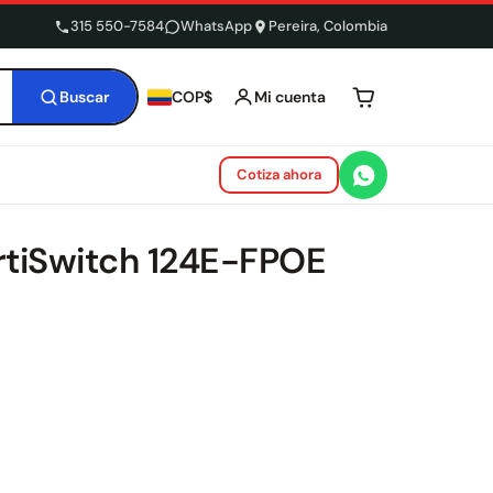
315 550-7584
WhatsApp
Pereira, Colombia
Buscar
Mi cuenta
COP$
Tu carrito está 
Cotiza ahora
ortiSwitch 124E-FPOE