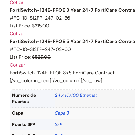
Cotizar
FortiSwitch-124E-FPOE 3 Year 24×7 FortiCare Contr
#FC-10-S12FP-247-02-36
List Price:
$315.00
Cotizar
FortiSwitch-124E-FPOE 5 Year 24×7 FortiCare Contr
#FC-10-S12FP-247-02-60
List Price:
$525.00
Cotizar
FortiSwitch-124E-FPOE 8×5 FortiCare Contract
[/vc_column_text][/vc_column][/vc_row]
Número de
24 x 10/100 Ethernet
Puertos
Capa
Capa 3
Puerto SFP
SFP