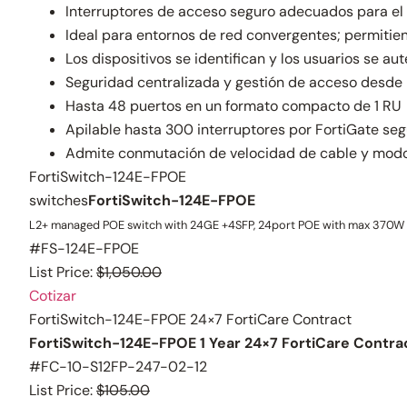
Interruptores de acceso seguro adecuados para el 
Ideal para entornos de red convergentes; permitiend
Los dispositivos se identifican y los usuarios se au
Seguridad centralizada y gestión de acceso desde l
Hasta 48 puertos en un formato compacto de 1 RU
Apilable hasta 300 interruptores por FortiGate se
Admite conmutación de velocidad de cable y modo
FortiSwitch-124E-FPOE
switches
FortiSwitch-124E-FPOE
L2+ managed POE switch with 24GE +4SFP, 24port POE with max 370W l
#FS-124E-FPOE
List Price:
$1,050.00
Cotizar
FortiSwitch-124E-FPOE 24×7 FortiCare Contract
FortiSwitch-124E-FPOE 1 Year 24×7 FortiCare Contra
#FC-10-S12FP-247-02-12
List Price:
$105.00