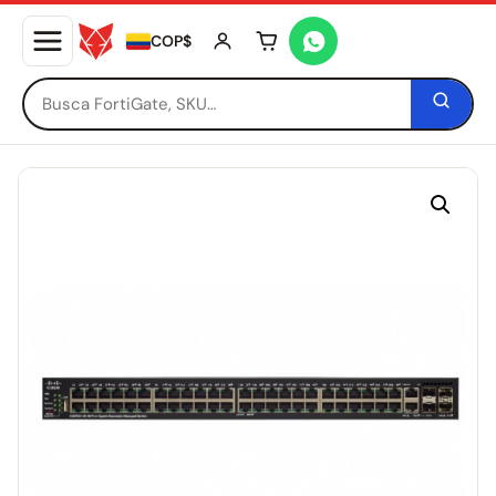
COP$
Tu carrito está vacío