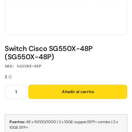
Switch Cisco SG550X-48P
(SG550X-48P)
SKU: SG550X-48P
$
0
Añadir al carrito
Puertos:
48 x 10/100/1000 | 2 x 10GE copper/SFP+ combo | 2 x
10GE SFP+