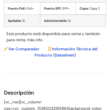
Puerto PoE:
PoE+
Puerto SPF:
SFP+
Capa:
Capa 2
Apilable:
Si
Administrable:
Si
Este producto está disponible para venta y también
para
renta, más info.
Ver Comparador
Información Técnica del
Producto
(Datasheet)
Descripción
[vc_row][vc_column
css=».vc_custom_1536003218586{background-color: