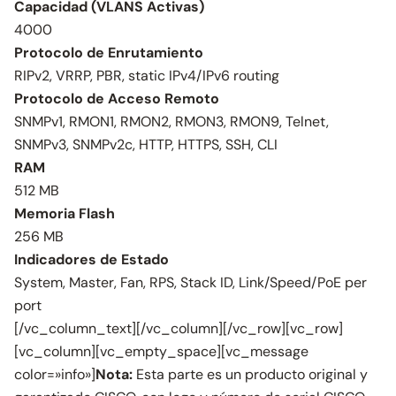
Capacidad (VLANS Activas)
4000
Protocolo de Enrutamiento
RIPv2, VRRP, PBR, static IPv4/IPv6 routing
Protocolo de Acceso Remoto
SNMPv1, RMON1, RMON2, RMON3, RMON9, Telnet,
SNMPv3, SNMPv2c, HTTP, HTTPS, SSH, CLI
RAM
512 MB
Memoria Flash
256 MB
Indicadores de Estado
System, Master, Fan, RPS, Stack ID, Link/Speed/PoE per
port
[/vc_column_text][/vc_column][/vc_row][vc_row]
[vc_column][vc_empty_space][vc_message
color=»info»]
Nota:
Esta parte es un producto original y