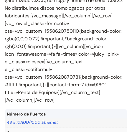
garantizado CISCO, con logo y número de serial CISCO.
No
distribuimos discos homologados por otros
fabricantes.[/vc_message][/vc_column][/vc_row]
[vc_row el_class=»formcotiz»
css=».vc_custom_1558620750110{background-color:
rgba(0,0,0,0.72) !important;*background-color:
rgb(0,0,0) !important;}»][vc_column][vc_icon
icon_fontawesome=»fa fa-times» color=»juicy_pink»
el_class=»closee»][vc_column_text
el_class=»cotiformul»
css=».vc_custom_1558620870781{background-color:
#ffffff !important;}»][contact-form-7 id=»9160″
title=»Renta de Equipos»][/vc_column_text]
[/vc_column][/vc_row]
Número de Puertos
48 x 10/100/1000 Ethernet