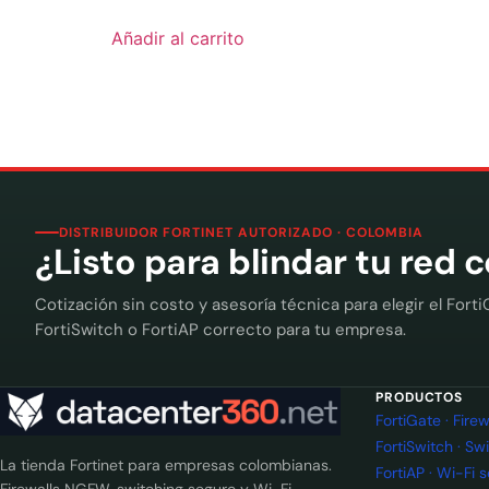
Añadir al carrito
DISTRIBUIDOR FORTINET AUTORIZADO · COLOMBIA
¿Listo para blindar tu red 
Cotización sin costo y asesoría técnica para elegir el Forti
FortiSwitch o FortiAP correcto para tu empresa.
PRODUCTOS
FortiGate · Fir
FortiSwitch · Sw
La tienda Fortinet para empresas colombianas.
FortiAP · Wi-Fi 