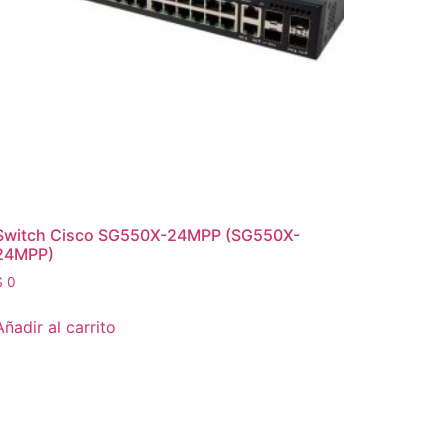
Switch Cisco SG550X-24MPP (SG550X-
24MPP)
$
0
Añadir al carrito