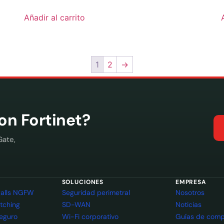
Añadir al carrito
1
2
→
con Fortinet?
Gate,
SOLUCIONES
EMPRESA
ewalls NGFW
Seguridad perimetral
Nosotros
itching
SD-WAN
Noticias
seguro
Wi-Fi corporativo
Guías de comp