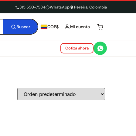
315 550-7584
WhatsApp
Pereira, Colombia
Buscar
Mi cuenta
COP$
Tu carrito está 
Cotiza ahora