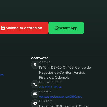
Solicita tu cotización
WhatsApp
CONTACTO
OFICINA
Kr 15 # 138-25 Of. 103, Centro de
Negocios de Cerritos, Pereira,
ra
Risaralda, Colombia
CEL · WHATSAPP
315 550-7584
CORREO
ventas@datacenter360.net
HORARIO
Lun a Vie · 8:00 a.m. – 6:00 p.m.