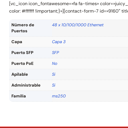
[vc_icon icon_fontawesome=»fa fa-times» color=»juic
color: #ffffff !important;}»][contact-form-7 id=»9160″ 
Número de
48 x 10/100/1000 Ethernet
Puertos
Capa
Capa 3
Puerto SFP
SFP
Puerto PoE
No
Apilable
Si
Administrable
Si
Familia
ms250