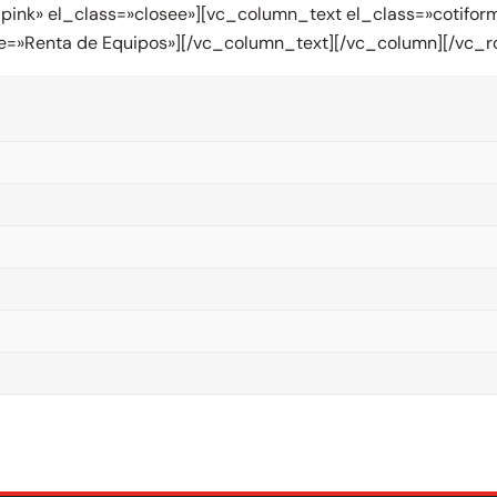
y_pink» el_class=»closee»][vc_column_text el_class=»coti
title=»Renta de Equipos»][/vc_column_text][/vc_column][/vc_r