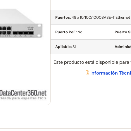
Puertos:
48 x 10/100/1000BASE-T Ethernet RJ
Puerto PoE:
No
Puerto S
Apilable:
Si
Administ
Este producto está disponible para
Información Técn