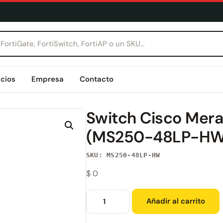
icios
Empresa
Contacto
Switch Cisco Mer
(MS250-48LP-HW
SKU: MS250-48LP-HW
$
0
Añadir al carrito