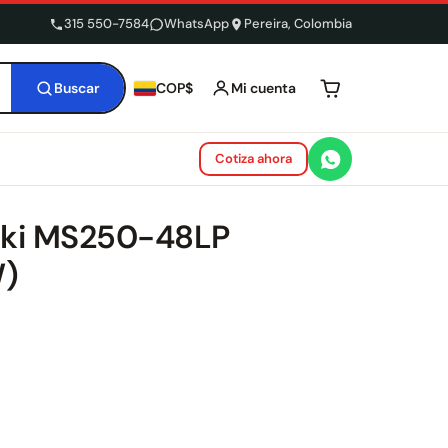
315 550-7584
WhatsApp
Pereira, Colombia
Buscar
Mi cuenta
COP$
Tu carrito está 
Cotiza ahora
aki MS250-48LP
)