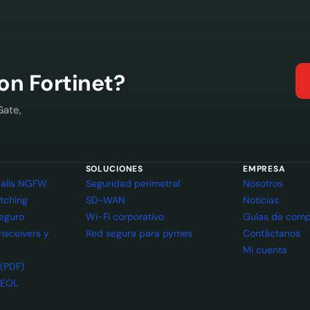
con Fortinet?
Gate,
SOLUCIONES
EMPRESA
ewalls NGFW
Seguridad perimetral
Nosotros
itching
SD-WAN
Noticias
seguro
Wi-Fi corporativo
Guías de comp
ansceivers y
Red segura para pymes
Contáctanos
Mi cuenta
 (PDF)
 EOL