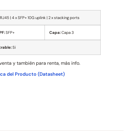
45 | 4 x SFP+ 10G uplink | 2 x stacking ports
PF:
SFP+
Capa:
Capa 3
rable:
Si
 venta y también para
renta, más info.
ica del Producto
(Datasheet)