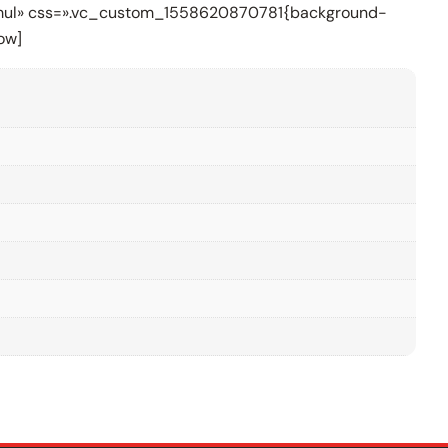
formul» css=».vc_custom_1558620870781{background-
ow]