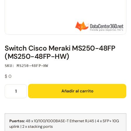
Switch Cisco Meraki MS250-48FP
(MS250-48FP-HW)
SKU: MS250-48FP-HW
$
0
Añadir al carrito
Puertos:
48 x 10/100/1000BASE-T Ethernet RJ45 | 4 x SFP+ 10G
uplink | 2 x stacking ports