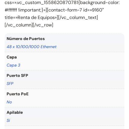
css=».vc_custom_1558620870781{background-color:
#ffffff !important;}»][contact-form-7 id=»9160″
title=»Renta de Equipos»][/vc_column_text]
[/vc_column][/vc_row]
Número de Puertos
48 x 10/100/1000 Ethernet
Capa
Capa 3
Puerto SFP
SFP
Puerto PoE
No
Apilable
Si