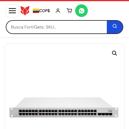
COP$
Tu carrito está vacío