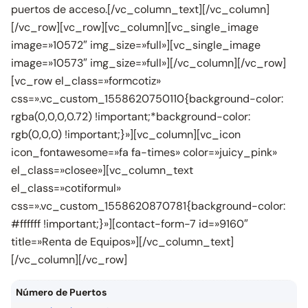
puertos de acceso.[/vc_column_text][/vc_column]
[/vc_row][vc_row][vc_column][vc_single_image
image=»10572″ img_size=»full»][vc_single_image
image=»10573″ img_size=»full»][/vc_column][/vc_row]
[vc_row el_class=»formcotiz»
css=».vc_custom_1558620750110{background-color:
rgba(0,0,0,0.72) !important;*background-color:
rgb(0,0,0) !important;}»][vc_column][vc_icon
icon_fontawesome=»fa fa-times» color=»juicy_pink»
el_class=»closee»][vc_column_text
el_class=»cotiformul»
css=».vc_custom_1558620870781{background-color:
#ffffff !important;}»][contact-form-7 id=»9160″
title=»Renta de Equipos»][/vc_column_text]
[/vc_column][/vc_row]
Número de Puertos