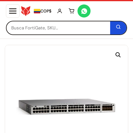
COP$
Tu carrito está vacío