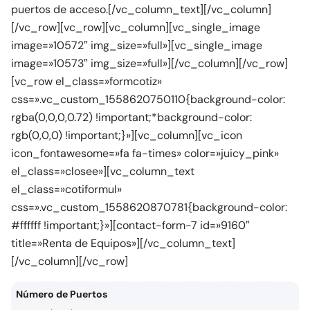
puertos de acceso.[/vc_column_text][/vc_column]
[/vc_row][vc_row][vc_column][vc_single_image
image=»10572″ img_size=»full»][vc_single_image
image=»10573″ img_size=»full»][/vc_column][/vc_row]
[vc_row el_class=»formcotiz»
css=».vc_custom_1558620750110{background-color:
rgba(0,0,0,0.72) !important;*background-color:
rgb(0,0,0) !important;}»][vc_column][vc_icon
icon_fontawesome=»fa fa-times» color=»juicy_pink»
el_class=»closee»][vc_column_text
el_class=»cotiformul»
css=».vc_custom_1558620870781{background-color:
#ffffff !important;}»][contact-form-7 id=»9160″
title=»Renta de Equipos»][/vc_column_text]
[/vc_column][/vc_row]
Número de Puertos