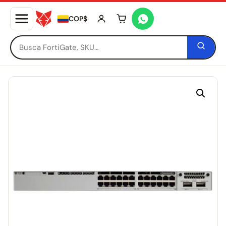
COP$
Tu carrito está vacío