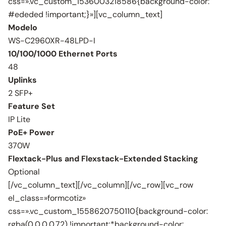
css=».vc_custom_1536003218586{background-color:
#ededed !important;}»][vc_column_text]
Modelo
WS-C2960XR-48LPD-I
10/100/1000 Ethernet Ports
48
Uplinks
2 SFP+
Feature Set
IP Lite
PoE+ Power
370W
Flextack-Plus and Flexstack-Extended Stacking
Optional
[/vc_column_text][/vc_column][/vc_row][vc_row
el_class=»formcotiz»
css=».vc_custom_1558620750110{background-color:
rgba(0,0,0,0.72) !important;*background-color: