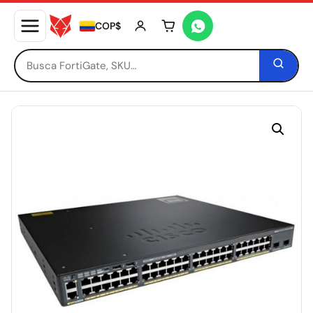
COP$
Tu carrito está vacío