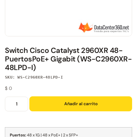
Switch Cisco Catalyst 2960XR 48-
PuertosPoE+ Gigabit (WS-C2960XR-
48LPD-I)
SKU: WS-C2960XR-48LPD-I
$
0
Añadir al carrito
Puertos:
48 x 1G | 48 x PoE+ | 2 x SFP+