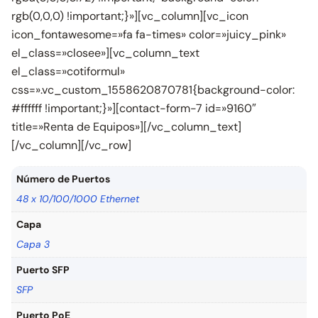
rgb(0,0,0) !important;}»][vc_column][vc_icon
icon_fontawesome=»fa fa-times» color=»juicy_pink»
el_class=»closee»][vc_column_text
el_class=»cotiformul»
css=».vc_custom_1558620870781{background-color:
#ffffff !important;}»][contact-form-7 id=»9160″
title=»Renta de Equipos»][/vc_column_text]
[/vc_column][/vc_row]
Número de Puertos
48 x 10/100/1000 Ethernet
Capa
Capa 3
Puerto SFP
SFP
Puerto PoE