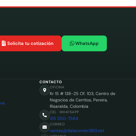
Solicita tu cotización
WhatsApp
CONTACTO
OFICINA
Kr 15 # 138-25 Of. 103, Centro de
Negocios de Cerritos, Pereira,
ra
Risaralda, Colombia
CEL · WHATSAPP
315 550-7584
CORREO
ventas@datacenter360.net