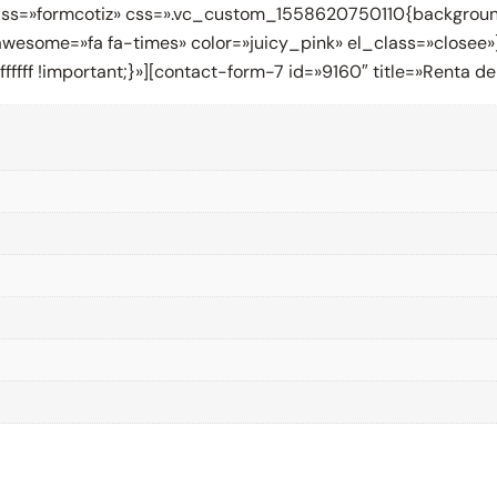
ss=»formcotiz» css=».vc_custom_1558620750110{background-
tawesome=»fa fa-times» color=»juicy_pink» el_class=»closee
ff !important;}»][contact-form-7 id=»9160″ title=»Renta d