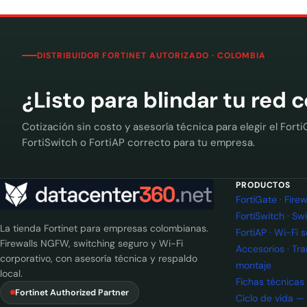
DISTRIBUIDOR FORTINET AUTORIZADO · COLOMBIA
¿Listo para blindar tu red 
Cotización sin costo y asesoría técnica para elegir el Forti
FortiSwitch o FortiAP correcto para tu empresa.
PRODUCTOS
FortiGate · Fir
FortiSwitch · Sw
La tienda Fortinet para empresas colombianas.
FortiAP · Wi-Fi 
Firewalls NGFW, switching seguro y Wi-Fi
Accesorios · Tr
corporativo, con asesoría técnica y respaldo
montaje
local.
Fichas técnicas
Fortinet Authorized Partner
Ciclo de vida —