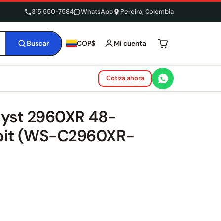
315 550-7584
WhatsApp
Pereira, Colombia
Buscar
Mi cuenta
COP$
Tu carrito está 
Cotiza ahora
lyst 2960XR 48-
bit (WS-C2960XR-