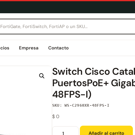
icios
Empresa
Contacto
Switch Cisco Cata
PuertosPoE+ Giga
48FPS-I)
SKU: WS-C2960XR-48FPS-I
$
0
Añadir al carrito