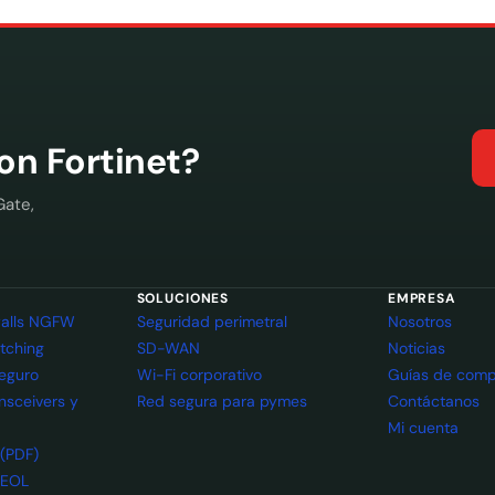
con Fortinet?
Gate,
SOLUCIONES
EMPRESA
ewalls NGFW
Seguridad perimetral
Nosotros
itching
SD-WAN
Noticias
seguro
Wi-Fi corporativo
Guías de comp
ansceivers y
Red segura para pymes
Contáctanos
Mi cuenta
 (PDF)
 EOL