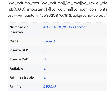
[/vc_column_text][/vc_column][/vc_row][vc_row el_cla
rgb(0,0,0) !important;}»][vc_column][vc_icon icon_fon
css=».vc_custom_1558620870781{background-color: #ffff
Número de
48 x 10/100/1000 Ethernet
Puertos
Capa
Capa 3
Puerto SFP
SFP
Puerto PoE
PoE
Apilable
Si
Administrable
Si
Familia
2960XR