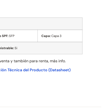
o SPF:
SFP
Capa:
Capa 3
istrable:
Si
 venta y también para
renta, más info.
ión Técnica del Producto
(Datasheet)