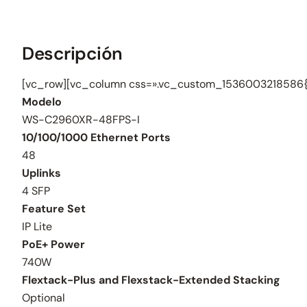
Descripción
[vc_row][vc_column css=».vc_custom_1536003218586{b
Modelo
WS-C2960XR-48FPS-I
10/100/1000 Ethernet Ports
48
Uplinks
4 SFP
Feature Set
IP Lite
PoE+ Power
740W
Flextack-Plus and Flexstack-Extended Stacking
Optional