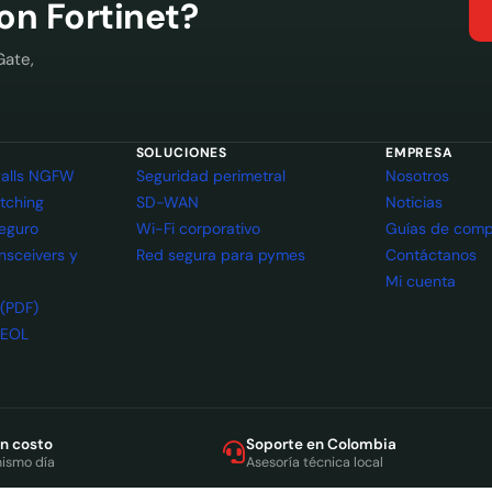
con Fortinet?
Gate,
SOLUCIONES
EMPRESA
ewalls NGFW
Seguridad perimetral
Nosotros
itching
SD-WAN
Noticias
seguro
Wi-Fi corporativo
Guías de comp
ansceivers y
Red segura para pymes
Contáctanos
Mi cuenta
 (PDF)
 EOL
in costo
Soporte en Colombia
mismo día
Asesoría técnica local