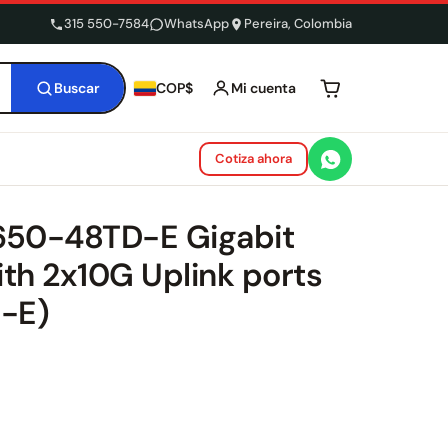
315 550-7584
WhatsApp
Pereira, Colombia
Buscar
Mi cuenta
COP$
Tu carrito está 
Cotiza ahora
3650-48TD-E Gigabit
ith 2x10G Uplink ports
-E)