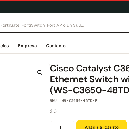
icios
Empresa
Contacto
Cisco Catalyst C
Ethernet Switch w
(WS-C3650-48TD
SKU: WS-C3650-48TD-E
$
0
Añadir al carrito