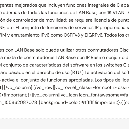
igentes mejorados que incluyen funciones integrales de C apa
o además de todas las funciones de LAN Base, con 1K VLAN. IP
ón de controlador de movilidad; se requiere licencia de punt
NF, etc. El conjunto de funciones de servicios IP proporciona
PIM y enrutamiento IPv6 como OSPFv3 y EIGRPv6. Todos los c
ies con LAN Base solo puede utilizar otros conmutadores Cis
pila mixta de conmutadores LAN Base con IP Base o conjunto de 
 conjunto de características del software en los switches Cis
ware basado en el derecho de uso (RTU ) La activación del sof
OS activa el conjunto de funciones apropiadas. Los tipos de li
ext] [/vc_column] [/vc_row][vc_row el_class=»formcotiz» c
,0) !important;}»][vc_column][vc_icon icon_fontawesome=»fa 
_1558620870781{background-color: #ffffff !important;}»][co