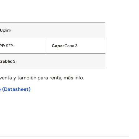
 Uplink
PF:
SFP+
Capa:
Capa 3
rable:
Si
 venta y también para
renta, más info.
o
(Datasheet)