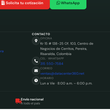
Solicita tu cotización
WhatsApp
CONTACTO
OFICINA
Kr 15 # 138-25 Of. 103, Centro de
Negocios de Cerritos, Pereira,
ra
Risaralda, Colombia
CEL · WHATSAPP
315 550-7584
CORREO
ventas@datacenter360.net
HORARIO
Lun a Vie · 8:00 a.m. – 6:00 p.m.
Envío nacional
A todo el país