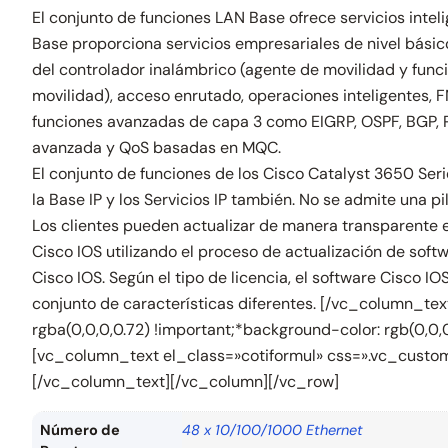
El conjunto de funciones LAN Base ofrece servicios intel
Base proporciona servicios empresariales de nivel básic
del controlador inalámbrico (agente de movilidad y funci
movilidad), acceso enrutado, operaciones inteligentes, F
funciones avanzadas de capa 3 como EIGRP, OSPF, BGP, 
avanzada y QoS basadas en MQC.
El conjunto de funciones de los Cisco Catalyst 3650 Ser
la Base IP y los Servicios IP también. No se admite una 
Los clientes pueden actualizar de manera transparente el
Cisco IOS utilizando el proceso de actualización de soft
Cisco IOS. Según el tipo de licencia, el software Cisco I
conjunto de características diferentes. [/vc_column_t
rgba(0,0,0,0.72) !important;*background-color: rgb(0,0
[vc_column_text el_class=»cotiformul» css=».vc_custom
[/vc_column_text][/vc_column][/vc_row]
Número de
48 x 10/100/1000 Ethernet