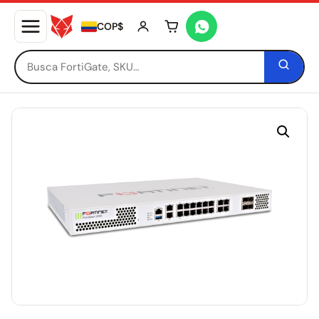
COP$
Tu carrito está vacío