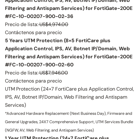
Application Control, IPS, AV, Botnet IP/Domain, Web
Filtering and Antispam Services) for FortiGate-200E
#FC-10-00207-900-02-36
Precio de lista:
US$4,974.00
Contáctenos para precio
5 Years UTM Protection (8×5 FortiCare plus
Application Control, IPS, AV, Botnet IP/Domain, Web
Filtering and Antispam Services) for FortiGate-200E
#FC-10-00207-900-02-60
Precio de lista:
US$7,946.00
Contáctenos para precio
UTM Protection (24×7 FortiCare plus Application Control,
IPS, AV, Botnet IP/Domain, Web Filtering and Antispam
Services)
*Advanced Hardware Replacement (Next Business Day), Firmware and
General Upgrades, 24X7 Comprehensive Support, UTM Services Bundle
(NGFW, AV, Web Filtering, and Antispam Services)
1 Year UTM Protection (24×7 FortiCare plus