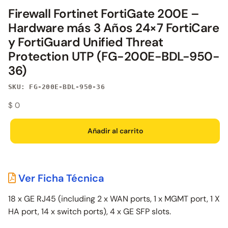
Firewall Fortinet FortiGate 200E –
Hardware más 3 Años 24×7 FortiCare
y FortiGuard Unified Threat
Protection UTP (FG-200E-BDL-950-
36)
SKU: FG-200E-BDL-950-36
$
0
Añadir al carrito
Ver Ficha Técnica
18 x GE RJ45 (including 2 x WAN ports, 1 x MGMT port, 1 X
HA port, 14 x switch ports), 4 x GE SFP slots.