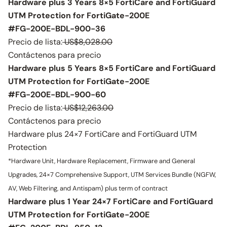
Hardware plus 3 Years 8×5 FortiCare and FortiGuard
UTM Protection for FortiGate-200E
#FG-200E-BDL-900-36
Precio de lista:
US$8,028.00
Contáctenos para precio
Hardware plus 5 Years 8×5 FortiCare and FortiGuard
UTM Protection for FortiGate-200E
#FG-200E-BDL-900-60
Precio de lista:
US$12,263.00
Contáctenos para precio
Hardware plus 24×7 FortiCare and FortiGuard UTM
Protection
*Hardware Unit, Hardware Replacement, Firmware and General
Upgrades, 24×7 Comprehensive Support, UTM Services Bundle (NGFW,
AV, Web Filtering, and Antispam) plus term of contract
Hardware plus 1 Year 24×7 FortiCare and FortiGuard
UTM Protection for FortiGate-200E