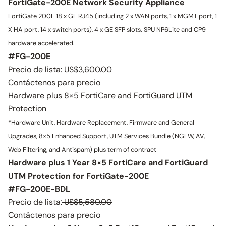
FortiGate-200E Network Security Appliance
FortiGate 200E 18 x GE RJ45 (including 2 x WAN ports, 1 x MGMT port, 1
X HA port, 14 x switch ports), 4 x GE SFP slots. SPU NP6Lite and CP9
hardware accelerated.
#FG-200E
Precio de lista:
US$3,600.00
Contáctenos para precio
Hardware plus 8×5 FortiCare and FortiGuard UTM
Protection
*Hardware Unit, Hardware Replacement, Firmware and General
Upgrades, 8×5 Enhanced Support, UTM Services Bundle (NGFW, AV,
Web Filtering, and Antispam) plus term of contract
Hardware plus 1 Year 8×5 FortiCare and FortiGuard
UTM Protection for FortiGate-200E
#FG-200E-BDL
Precio de lista:
US$5,580.00
Contáctenos para precio