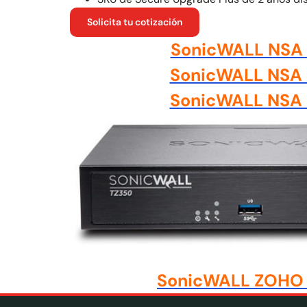
Solicita tu cotización
SonicWALL NSA
SonicWALL NSA
SonicWALL NSA
SonicWALL ZOHO 