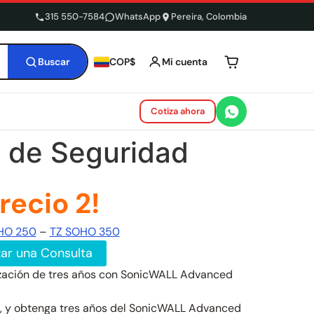
315 550-7584
WhatsApp
Pereira, Colombia
Buscar
Mi cuenta
COP$
Tu carrito está 
Cotiza ahora
 de Seguridad
recio 2!
HO 250
–
TZ SOHO 350
zar una Consulta
lización de tres años con SonicWALL Advanced
L, y obtenga tres años del SonicWALL Advanced