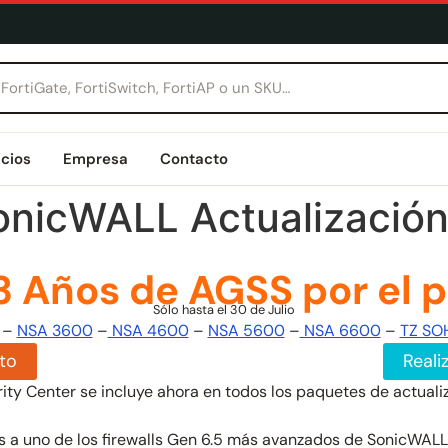
icios
Empresa
Contacto
onicWALL Actualización
 Años de AGSS por el p
Sólo hasta el 30 de Julio
–
NSA 3600
–
NSA 4600
–
NSA 5600
–
NSA 6600
–
TZ SO
to
Reali
ity Center se incluye ahora en todos los paquetes de actua
s a uno de los firewalls Gen 6.5 más avanzados de SonicWAL