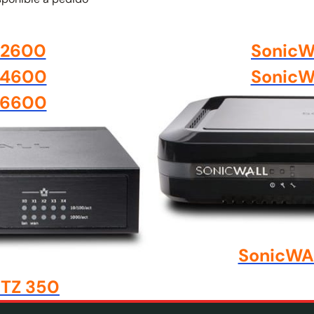
 2600
SonicW
 4600
SonicW
 6600
SonicWA
TZ 350