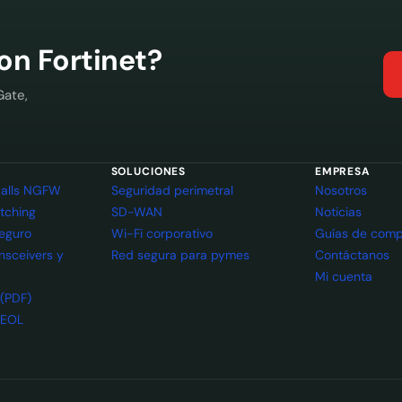
con Fortinet?
Gate,
SOLUCIONES
EMPRESA
ewalls NGFW
Seguridad perimetral
Nosotros
itching
SD-WAN
Noticias
seguro
Wi-Fi corporativo
Guías de comp
ansceivers y
Red segura para pymes
Contáctanos
Mi cuenta
 (PDF)
 EOL