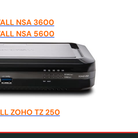
ALL NSA 3600
ALL NSA 5600
LL ZOHO TZ 250