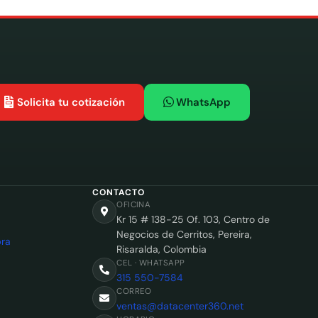
Solicita tu cotización
WhatsApp
CONTACTO
OFICINA
Kr 15 # 138-25 Of. 103, Centro de
Negocios de Cerritos, Pereira,
ra
Risaralda, Colombia
CEL · WHATSAPP
315 550-7584
CORREO
ventas@datacenter360.net