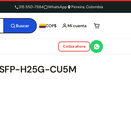
315 550-7584
WhatsApp
Pereira, Colombia
Buscar
Mi cuenta
COP$
Tu carrito está 
Cotiza ahora
co SFP-H25G-CU5M