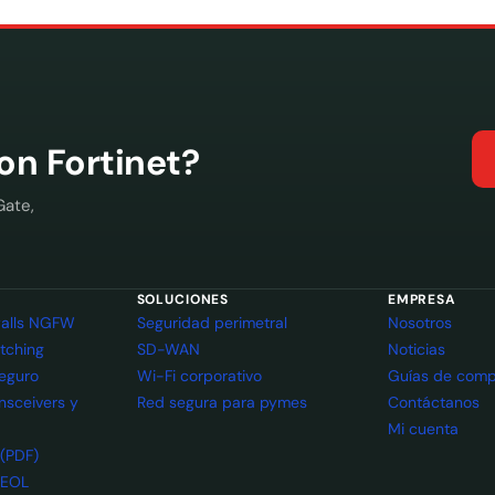
con Fortinet?
Gate,
SOLUCIONES
EMPRESA
ewalls NGFW
Seguridad perimetral
Nosotros
itching
SD-WAN
Noticias
seguro
Wi-Fi corporativo
Guías de comp
ansceivers y
Red segura para pymes
Contáctanos
Mi cuenta
 (PDF)
 EOL