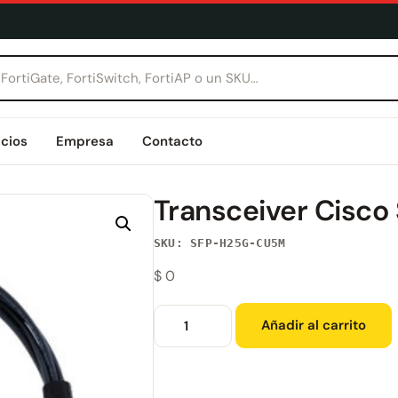
icios
Empresa
Contacto
Transceiver Cis
SKU: SFP-H25G-CU5M
$
0
Añadir al carrito