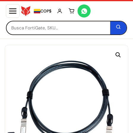
COP$
Tu carrito está vacío