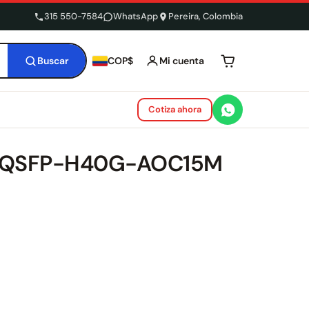
315 550-7584
WhatsApp
Pereira, Colombia
Buscar
Mi cuenta
COP$
Tu carrito está 
Cotiza ahora
co QSFP-H40G-AOC15M