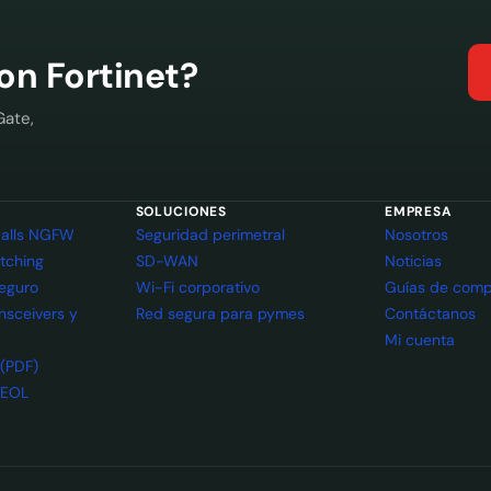
con Fortinet?
Gate,
SOLUCIONES
EMPRESA
ewalls NGFW
Seguridad perimetral
Nosotros
itching
SD-WAN
Noticias
seguro
Wi-Fi corporativo
Guías de comp
ansceivers y
Red segura para pymes
Contáctanos
Mi cuenta
 (PDF)
 EOL