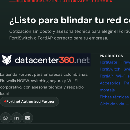
DISTRIBUIDOR FORTINET AUTORIZADO · COLOMBIA
¿Listo para blindar tu red 
Cotización sin costo y asesoría técnica para elegir el Forti
FortiSwitch o FortiAP correcto para tu empresa.
PRODUCTOS
FortiGate · Fir
FortiSwitch · Sw
La tienda Fortinet para empresas colombianas.
FortiAP · Wi-Fi 
Firewalls NGFW, switching seguro y Wi-Fi
Accesorios · Tr
corporativo, con asesoría técnica y respaldo
montaje
local.
Fichas técnicas
Fortinet Authorized Partner
Ciclo de vida —