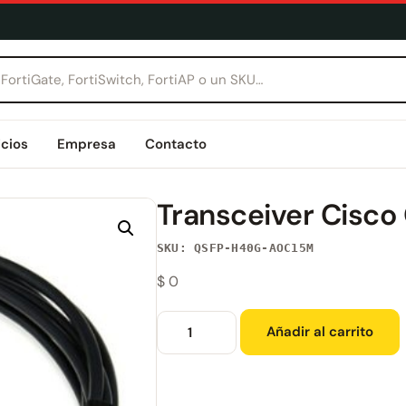
icios
Empresa
Contacto
Transceiver Cis
SKU: QSFP-H40G-AOC15M
$
0
Añadir al carrito