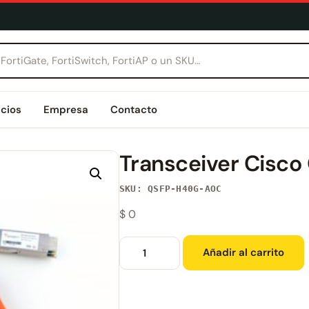
icios
Empresa
Contacto
Transceiver Cis
SKU: QSFP-H40G-AOC
$
0
Añadir al carrito