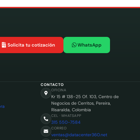
Solicita tu cotización
WhatsApp
CONTACTO
OFICINA
Kr 15 # 138-25 Of. 103, Centro de
Negocios de Cerritos, Pereira,
ra
Risaralda, Colombia
CEL · WHATSAPP
315 550-7584
CORREO
ventas@datacenter360.net