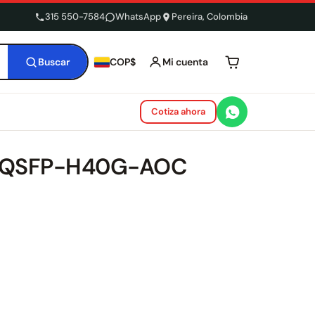
315 550-7584
WhatsApp
Pereira, Colombia
Buscar
Mi cuenta
COP$
Tu carrito está 
Cotiza ahora
co QSFP-H40G-AOC