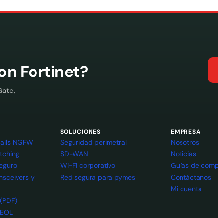
con Fortinet?
Gate,
SOLUCIONES
EMPRESA
ewalls NGFW
Seguridad perimetral
Nosotros
itching
SD-WAN
Noticias
seguro
Wi-Fi corporativo
Guías de comp
ansceivers y
Red segura para pymes
Contáctanos
Mi cuenta
 (PDF)
 EOL