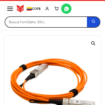
COP$
Tu carrito está vacío