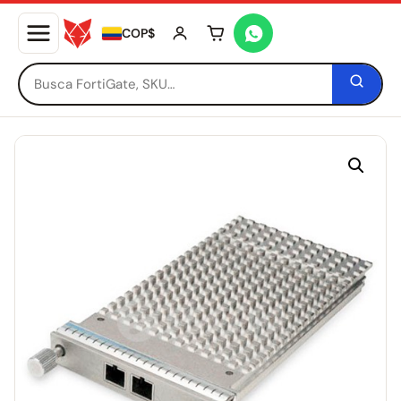
COP$
Tu carrito está vacío