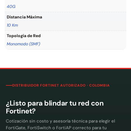
40G
Distancia Máxima
10 Km
Topología de Red
Monomodo (SMF)
DISTRIBUIDOR FORTINET AUTORIZADO · COLOMBIA
¿Listo para blindar tu red con
Fortinet?
Cotización sin costo y asesoría técnica para elegir el
FortiGate, FortiSwitch o FortiAP correcto para tu