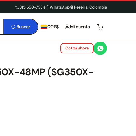
315 550-7584
WhatsApp
Pereira, Colombia
Buscar
Mi cuenta
COP$
Tu carrito está 
Cotiza ahora
350X-48MP (SG350X-