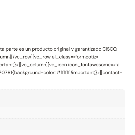
ta parte es un producto original y garantizado CISCO,
lumn][/vc_row][vc_row el_class=»formcotiz»
portant;}»][vc_column][vc_icon icon_fontawesome=»fa
781{background-color: #ffffff !important;}»][contact-