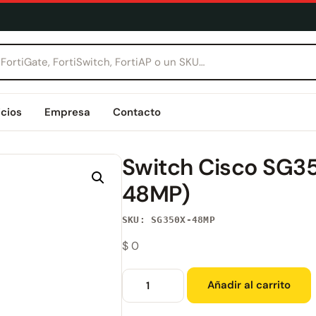
icios
Empresa
Contacto
Switch Cisco SG
48MP)
SKU: SG350X-48MP
$
0
Añadir al carrito