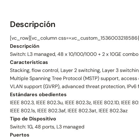
Descripción
[vc_row][vc_column css=».vc_custom_1536003218586{b
Descripción
Switch: L3 managed, 48 x 10/100/1000 + 2 x 10GE combo
Características
Stacking, flow control, Layer 2 switching, Layer 3 switc
Multiple Spanning Tree Protocol (MSTP) support, access co
VLAN support (GVRP), advanced threat protection, IPv6 fi
Estándares obedientes
IEEE 802.3, IEEE 802.3u, IEEE 802.3z, IEEE 802.1D, IEEE 80
IEEE 802.1s, IEEE 802.3af, IEEE 802.3at, IEEE 802.3az
Tipo de Dispositivo
Switch: 1G, 48 ports, L3 managed
Puertos