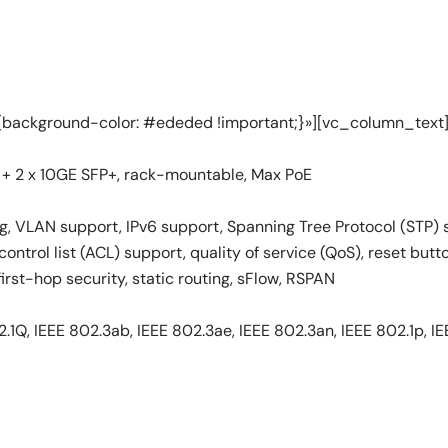
ackground-color: #ededed !important;}»][vc_column_text
 + 2 x 10GE SFP+, rack-mountable, Max PoE
hing, VLAN support, IPv6 support, Spanning Tree Protocol (STP
ntrol list (ACL) support, quality of service (QoS), reset but
rst-hop security, static routing, sFlow, RSPAN
2.1Q, IEEE 802.3ab, IEEE 802.3ae, IEEE 802.3an, IEEE 802.1p, I