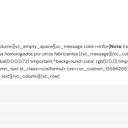
column][vc_empty_space][vc_message color=»info»]
Nota:
Es
os homologados por otros fabricantes.[/vc_message][/vc_co
(0,0,0,0.72) !important;*background-color: rgb(0,0,0) !im
lumn_text el_class=»cotiformul» css=».vc_custom_1558620870
_text][/vc_column][/vc_row]