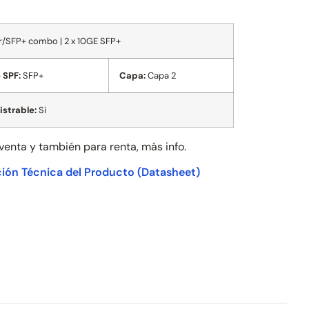
r/SFP+ combo | 2 x 10GE SFP+
 SPF:
SFP+
Capa:
Capa 2
strable:
Si
 venta y también para
renta, más info.
ión Técnica del Producto
(Datasheet)