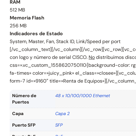
RAM
512 MB
Memoria Flash
256 MB
Indicadores de Estado
System, Master, Fan, Stack ID, Link/Speed per port
[/vc_column_text][/vc_column][/vc_row][vc_row][vc_
con logo y número de serial CISCO.
No
distribuimos disc
css=».vc_custom_1558620750110{background-color: rgba
fa-times» color=»juicy_pink» el_class=»closee»][vc_co
form-7 id=»9160″ title=»Renta de Equipos»][/vc_column
Número de
48 x 10/100/1000 Ethernet
Puertos
Capa
Capa 2
Puerto SFP
SFP