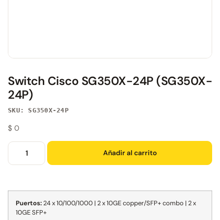
Switch Cisco SG350X-24P (SG350X-
24P)
SKU: SG350X-24P
$
0
Añadir al carrito
Puertos:
24 x 10/100/1000 | 2 x 10GE copper/SFP+ combo | 2 x
10GE SFP+