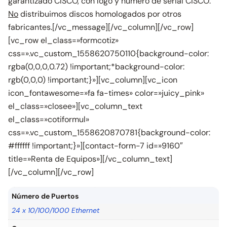
garantizado CISCO, con logo y número de serial CISCO.
No
distribuimos discos homologados por otros
fabricantes.[/vc_message][/vc_column][/vc_row]
[vc_row el_class=»formcotiz»
css=».vc_custom_1558620750110{background-color:
rgba(0,0,0,0.72) !important;*background-color:
rgb(0,0,0) !important;}»][vc_column][vc_icon
icon_fontawesome=»fa fa-times» color=»juicy_pink»
el_class=»closee»][vc_column_text
el_class=»cotiformul»
css=».vc_custom_1558620870781{background-color:
#ffffff !important;}»][contact-form-7 id=»9160″
title=»Renta de Equipos»][/vc_column_text]
[/vc_column][/vc_row]
Número de Puertos
24 x 10/100/1000 Ethernet