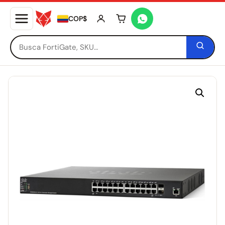
COP$
Tu carrito está vacío