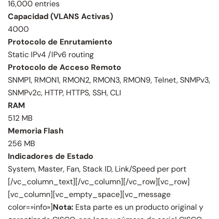
16,000 entries
Capacidad (VLANS Activas)
4000
Protocolo de Enrutamiento
Static IPv4 /IPv6 routing
Protocolo de Acceso Remoto
SNMP1, RMON1, RMON2, RMON3, RMON9, Telnet, SNMPv3,
SNMPv2c, HTTP, HTTPS, SSH, CLI
RAM
512 MB
Memoria Flash
256 MB
Indicadores de Estado
System, Master, Fan, Stack ID, Link/Speed per port
[/vc_column_text][/vc_column][/vc_row][vc_row]
[vc_column][vc_empty_space][vc_message
color=»info»]
Nota:
Esta parte es un producto original y