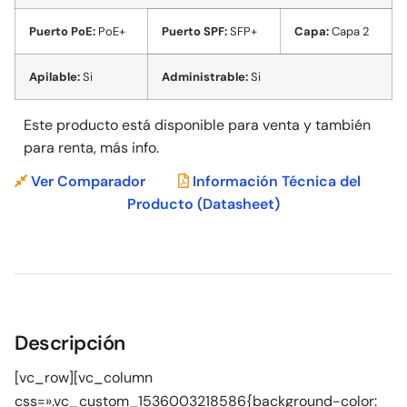
Puerto PoE:
PoE+
Puerto SPF:
SFP+
Capa:
Capa 2
Apilable:
Si
Administrable:
Si
Este producto está disponible para venta y también
para
renta, más info.
Ver Comparador
Información Técnica del
Producto
(Datasheet)
Descripción
[vc_row][vc_column
css=».vc_custom_1536003218586{background-color: