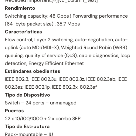
#ededed !important;}»][vc_column_text]
Rendimiento
Switching capacity: 48 Gbps ¦ Forwarding performance
(64-byte packet size) : 35.7 Mpps
Características
Flow control, Layer 2 switching, auto-negotiation, auto-
uplink (auto MDI/MDI-X), Weighted Round Robin (WRR)
queuing, quality of service (QoS), cable diagnostics, loop
detection, Energy Efficient Ethernet
Estándares obedientes
IEEE 802.3, IEEE 802.3u, IEEE 802.3z, IEEE 802.3ab, IEEE
802.3az, IEEE 802.1p, IEEE 802.3x, 802.3af
Tipo de Dispositivo
Switch – 24 ports – unmanaged
Puertos
22 x 10/100/1000 + 2 x combo SFP
Tipo de Estructura
Rack-mountable – 1U