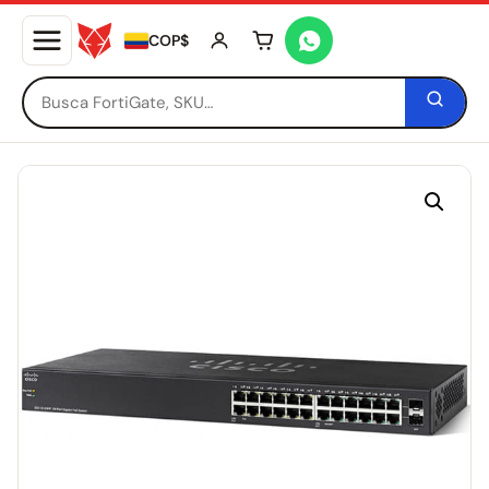
COP$
Tu carrito está vacío