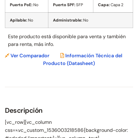
Puerto PoE:
No
Puerto SPF:
SFP
Capa:
Capa 2
Apilable:
No
Administrable:
No
Este producto está disponible para venta y también
para
renta, más info.
Ver Comparador
Información Técnica del
Producto
(Datasheet)
Descripción
[vc_row][vc_column
css=».vc_custom_1536003218586{background-color: