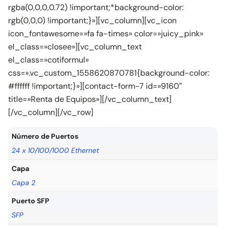
rgba(0,0,0,0.72) !important;*background-color:
rgb(0,0,0) !important;}»][vc_column][vc_icon
icon_fontawesome=»fa fa-times» color=»juicy_pink»
el_class=»closee»][vc_column_text
el_class=»cotiformul»
css=».vc_custom_1558620870781{background-color:
#ffffff !important;}»][contact-form-7 id=»9160″
title=»Renta de Equipos»][/vc_column_text]
[/vc_column][/vc_row]
Número de Puertos
24 x 10/100/1000 Ethernet
Capa
Capa 2
Puerto SFP
SFP