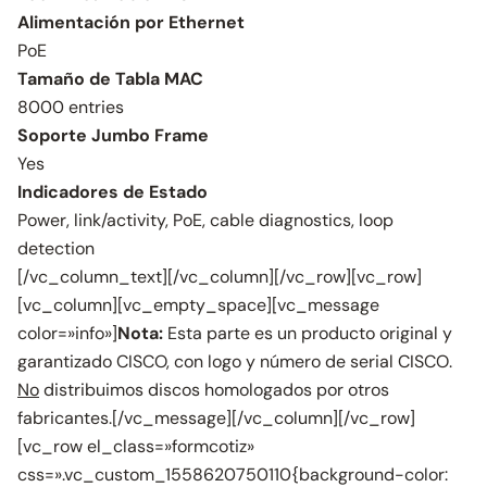
Alimentación por Ethernet
PoE
Tamaño de Tabla MAC
8000 entries
Soporte Jumbo Frame
Yes
Indicadores de Estado
Power, link/activity, PoE, cable diagnostics, loop
detection
[/vc_column_text][/vc_column][/vc_row][vc_row]
[vc_column][vc_empty_space][vc_message
color=»info»]
Nota:
Esta parte es un producto original y
garantizado CISCO, con logo y número de serial CISCO.
No
distribuimos discos homologados por otros
fabricantes.[/vc_message][/vc_column][/vc_row]
[vc_row el_class=»formcotiz»
css=».vc_custom_1558620750110{background-color: