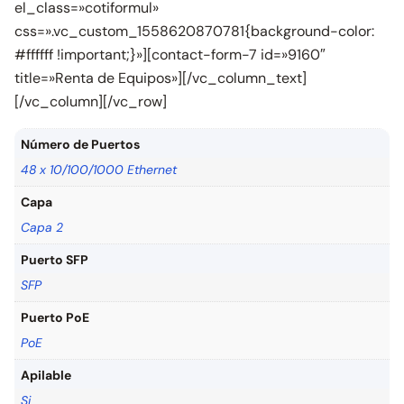
el_class=»cotiformul»
css=».vc_custom_1558620870781{background-color:
#ffffff !important;}»][contact-form-7 id=»9160″
title=»Renta de Equipos»][/vc_column_text]
[/vc_column][/vc_row]
Número de Puertos
48 x 10/100/1000 Ethernet
Capa
Capa 2
Puerto SFP
SFP
Puerto PoE
PoE
Apilable
Si