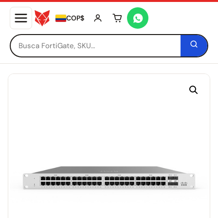
COP$
Tu carrito está vacío