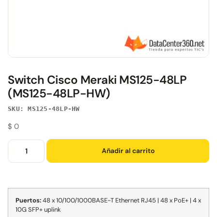
Switch Cisco Meraki MS125-48LP
(MS125-48LP-HW)
SKU: MS125-48LP-HW
$
0
Añadir al carrito
Puertos:
48 x 10/100/1000BASE-T Ethernet RJ45 | 48 x PoE+ | 4 x
10G SFP+ uplink