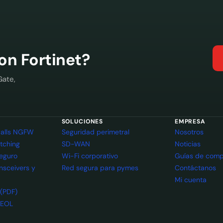
con Fortinet?
Gate,
SOLUCIONES
EMPRESA
ewalls NGFW
Seguridad perimetral
Nosotros
itching
SD-WAN
Noticias
seguro
Wi-Fi corporativo
Guías de comp
ansceivers y
Red segura para pymes
Contáctanos
Mi cuenta
 (PDF)
 EOL