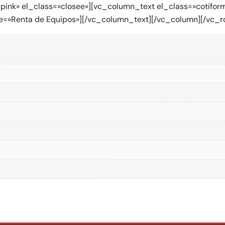
y_pink» el_class=»closee»][vc_column_text el_class=»coti
title=»Renta de Equipos»][/vc_column_text][/vc_column][/vc_r