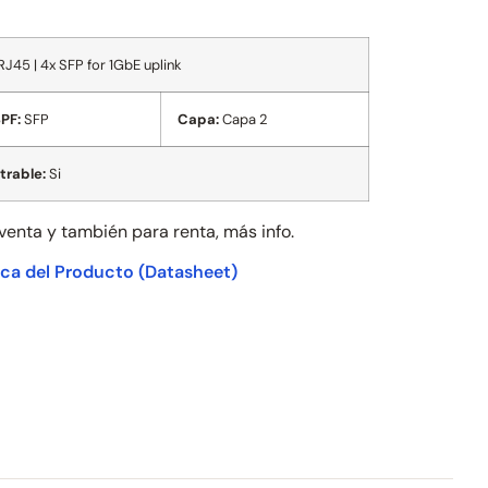
45 | 4x SFP for 1GbE uplink
PF:
SFP
Capa:
Capa 2
trable:
Si
 venta y también para
renta, más info.
ica del Producto
(Datasheet)