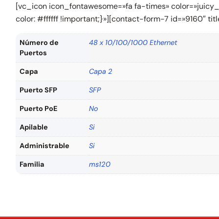
[vc_icon icon_fontawesome=»fa fa-times» color=»juic
color: #ffffff !important;}»][contact-form-7 id=»9160″ 
Número de
48 x 10/100/1000 Ethernet
Puertos
Capa
Capa 2
Puerto SFP
SFP
Puerto PoE
No
Apilable
Si
Administrable
Si
Familia
ms120