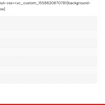
formul» css=».vc_custom_1558620870781{background-
ow]