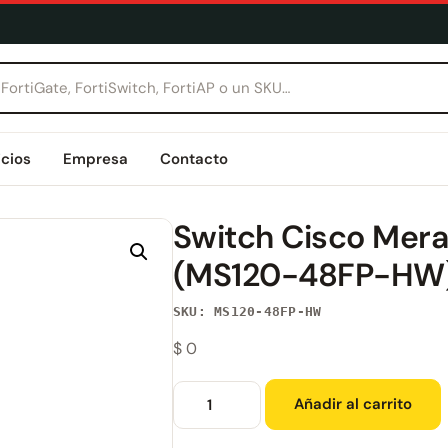
icios
Empresa
Contacto
Switch Cisco Mer
(MS120-48FP-HW
SKU: MS120-48FP-HW
$
0
Añadir al carrito