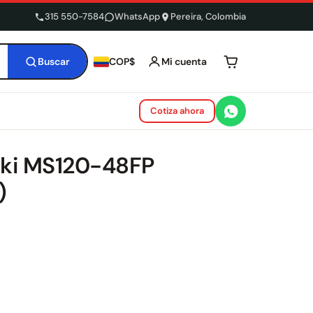
315 550-7584
WhatsApp
Pereira, Colombia
Buscar
Mi cuenta
COP$
Tu carrito está 
Cotiza ahora
aki MS120-48FP
)