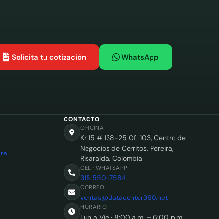
Solicita tu cotización
WhatsApp
CONTACTO
OFICINA
Kr 15 # 138-25 Of. 103, Centro de
Negocios de Cerritos, Pereira,
ra
Risaralda, Colombia
CEL · WHATSAPP
315 550-7584
CORREO
ventas@datacenter360.net
HORARIO
Lun a Vie · 8:00 a.m. – 6:00 p.m.