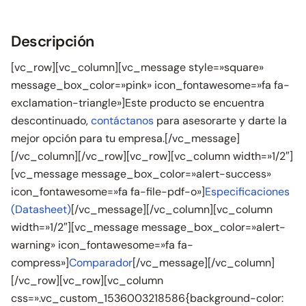
Descripción
[vc_row][vc_column][vc_message style=»square»
message_box_color=»pink» icon_fontawesome=»fa fa-
exclamation-triangle»]Este producto se encuentra
descontinuado,
contáctanos
para asesorarte y darte la
mejor opción para tu empresa.[/vc_message]
[/vc_column][/vc_row][vc_row][vc_column width=»1/2″]
[vc_message message_box_color=»alert-success»
icon_fontawesome=»fa fa-file-pdf-o»]
Especificaciones
(Datasheet)
[/vc_message][/vc_column][vc_column
width=»1/2″][vc_message message_box_color=»alert-
warning» icon_fontawesome=»fa fa-
compress»]
Comparador
[/vc_message][/vc_column]
[/vc_row][vc_row][vc_column
css=».vc_custom_1536003218586{background-color: