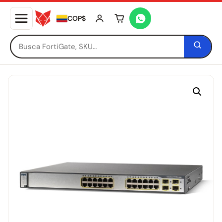
COP$
Tu carrito está vacío