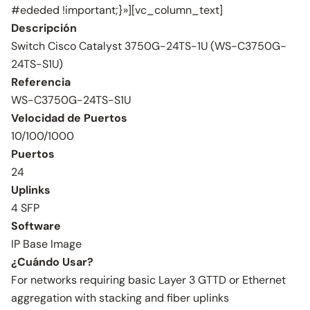
#ededed !important;}»][vc_column_text]
Descripción
Switch Cisco Catalyst 3750G-24TS-1U (WS-C3750G-
24TS-S1U)
Referencia
WS-C3750G-24TS-S1U
Velocidad de Puertos
10/100/1000
Puertos
24
Uplinks
4 SFP
Software
IP Base Image
¿Cuándo Usar?
For networks requiring basic Layer 3 GTTD or Ethernet
aggregation with stacking and fiber uplinks