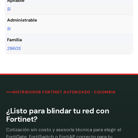
Apilable
Si
Administrable
Si
Familia
2960S
DISTRIBUIDOR FORTINET AUTORIZADO · COLOMBIA
¿Listo para blindar tu red con
Fortinet?
Cotización sin costo y asesoría técnica para elegir el
FortiGate, FortiSwitch o FortiAP correcto para tu