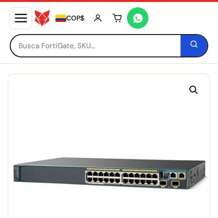
COP$
Tu carrito está vacío