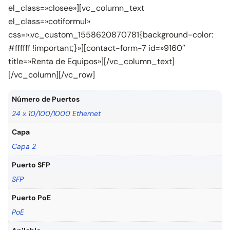
el_class=»closee»][vc_column_text
el_class=»cotiformul»
css=».vc_custom_1558620870781{background-color:
#ffffff !important;}»][contact-form-7 id=»9160″
title=»Renta de Equipos»][/vc_column_text]
[/vc_column][/vc_row]
Número de Puertos
24 x 10/100/1000 Ethernet
Capa
Capa 2
Puerto SFP
SFP
Puerto PoE
PoE