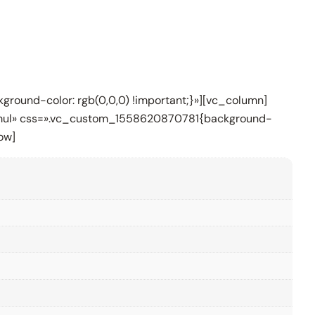
round-color: rgb(0,0,0) !important;}»][vc_column]
formul» css=».vc_custom_1558620870781{background-
ow]