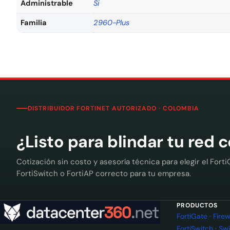
Administrable
Si
Familia
2960-Plus
DISTRIBUIDOR FORTINET AUTORIZADO · COLOMBIA
¿Listo para blindar tu red 
Cotización sin costo y asesoría técnica para elegir el Forti
FortiSwitch o FortiAP correcto para tu empresa.
PRODUCTOS
FortiGate · Fir
FortiSwitch · Sw