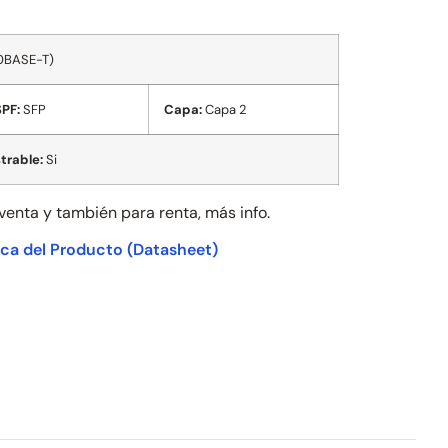
00BASE-T)
SPF:
SFP
Capa:
Capa 2
trable:
Si
 venta y también para
renta, más info.
ica del Producto
(Datasheet)