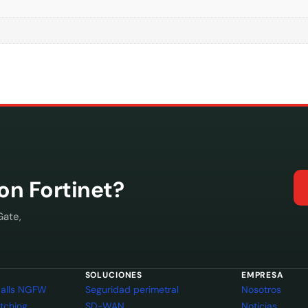
con Fortinet?
Gate,
SOLUCIONES
EMPRESA
ewalls NGFW
Seguridad perimetral
Nosotros
itching
SD-WAN
Noticias