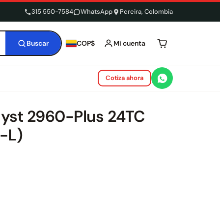
315 550-7584
WhatsApp
Pereira, Colombia
Buscar
Mi cuenta
COP$
Tu carrito está 
Cotiza ahora
lyst 2960-Plus 24TC
-L)