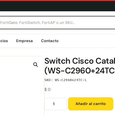
icios
Empresa
Contacto
Switch Cisco Cata
(WS-C2960+24TC
SKU: WS-C2960+24TC-L
$
0
Añadir al carrito