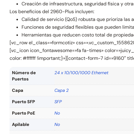
Creación de infraestructura, seguridad física y otr
Los beneficios del 2960-Plus incluyen:
Calidad de servicio (QoS) robusta que prioriza las 
Funciones de seguridad flexibles que pueden limita
Herramientas que reducen costo total de propiedad
[vc_row el_class=»formcotiz» css=».vc_custom_15586207
[vc_icon icon_fontawesome=»fa fa-times» color=»juic
color: #ffffff !important;}»][contact-form-7 id=»9160″ 
Número de
24 x 10/100/1000 Ethernet
Puertos
Capa
Capa 2
Puerto SFP
SFP
Puerto PoE
No
Apilable
No