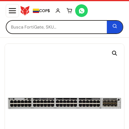
COP$
Tu carrito está vacío