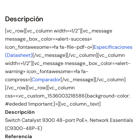
Descripción
[vc_row][vc_column width=»1/2″][vc_message
message_box_color=»alert-success»
icon_fontawesome=»fa fa-file-pdf-o»]
Especificaciones
(Datasheet)
[/vc_message][/vc_column][vc_column
width=»1/2″][vc_message message_box_color=»alert-
warning» icon_fontawesome=»fa fa-
compress»]
Comparador
[/vc_message][/vc_column]
[/vc_row][vc_row][vc_column
css=».vc_custom_1536003218586{background-color:
#ededed !important;}»][vc_column_text]
Descripción
Switch Catalyst 9300 48-port PoE+, Network Essentials
(C9300-48P-E)
Referencia