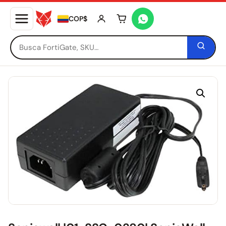
COP$
Tu carrito está vacío