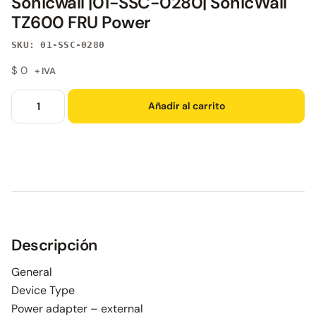
Sonicwall |01-SSC-0280| SonicWall
TZ600 FRU Power
SKU: 01-SSC-0280
$
0
+ IVA
Añadir al carrito
Descripción
General
Device Type
Power adapter – external