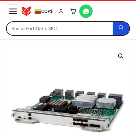
COP$
Tu carrito está vacío