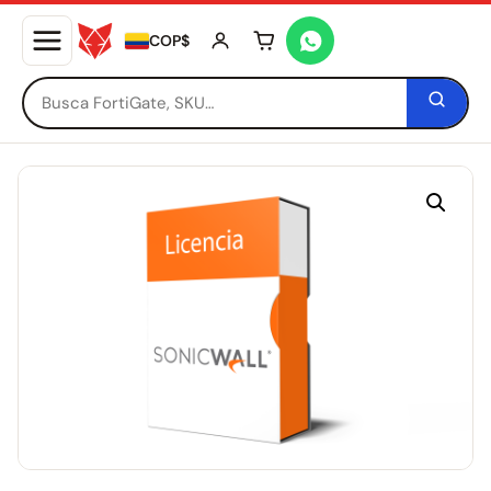
COP$
Tu carrito está vacío