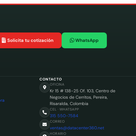
Solicita tu cotización
WhatsApp
CONTACTO
OFICINA
Kr 15 # 138-25 Of. 103, Centro de
Negocios de Cerritos, Pereira,
ra
Risaralda, Colombia
CEL · WHATSAPP
315 550-7584
CORREO
ventas@datacenter360.net
HORARIO