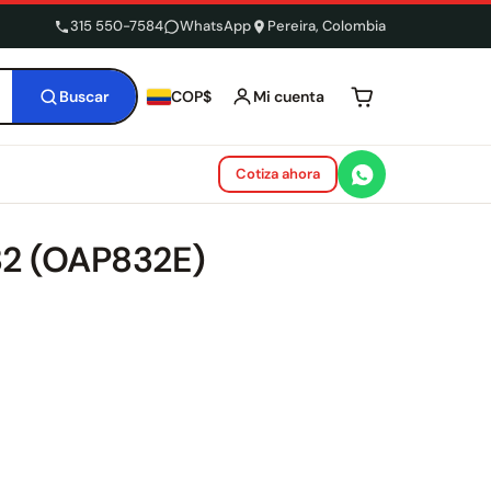
315 550-7584
WhatsApp
Pereira, Colombia
Buscar
Mi cuenta
COP$
Tu carrito está 
Cotiza ahora
832 (OAP832E)