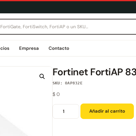
icios
Empresa
Contacto
Fortinet FortiAP 
SKU: OAP832E
$
0
Añadir al carrito