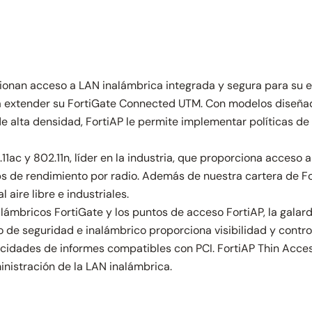
ionan acceso a LAN inalámbrica integrada y segura para su em
para extender su FortiGate Connected UTM. Con modelos diseñ
 de alta densidad, FortiAP le permite implementar políticas d
.11ac y 802.11n, líder en la industria, que proporciona acceso 
 de rendimiento por radio. Además de nuestra cartera de Fort
 aire libre e industriales.
alámbricos FortiGate y los puntos de acceso FortiAP, la gala
 de seguridad e inalámbrico proporciona visibilidad y control 
dades de informes compatibles con PCI. FortiAP Thin Access 
inistración de la LAN inalámbrica.