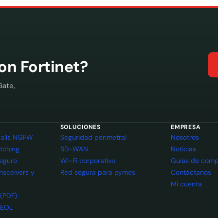
con Fortinet?
Gate,
SOLUCIONES
EMPRESA
ewalls NGFW
Seguridad perimetral
Nosotros
itching
SD-WAN
Noticias
seguro
Wi-Fi corporativo
Guías de comp
ansceivers y
Red segura para pymes
Contáctanos
Mi cuenta
 (PDF)
 EOL