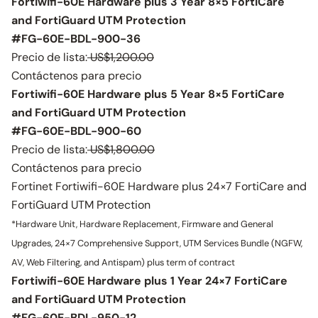
Fortiwifi-60E Hardware plus 3 Year 8×5 FortiCare
and FortiGuard UTM Protection
#FG-60E-BDL-900-36
Precio de lista:
US$1,200.00
Contáctenos para precio
Fortiwifi-60E Hardware plus 5 Year 8×5 FortiCare
and FortiGuard UTM Protection
#FG-60E-BDL-900-60
Precio de lista:
US$1,800.00
Contáctenos para precio
Fortinet Fortiwifi-60E Hardware plus 24×7 FortiCare and
FortiGuard UTM Protection
*Hardware Unit, Hardware Replacement, Firmware and General
Upgrades, 24×7 Comprehensive Support, UTM Services Bundle (NGFW,
AV, Web Filtering, and Antispam) plus term of contract
Fortiwifi-60E Hardware plus 1 Year 24×7 FortiCare
and FortiGuard UTM Protection
#FG-60E-BDL-950-12