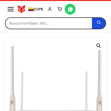
COP$
Tu carrito está vacío