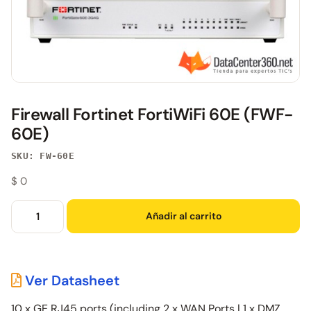
Firewall Fortinet FortiWiFi 60E (FWF-
60E)
SKU: FW-60E
$
0
Añadir al carrito
Ver Datasheet
10 x GE RJ45 ports (including 2 x WAN Ports | 1 x DMZ