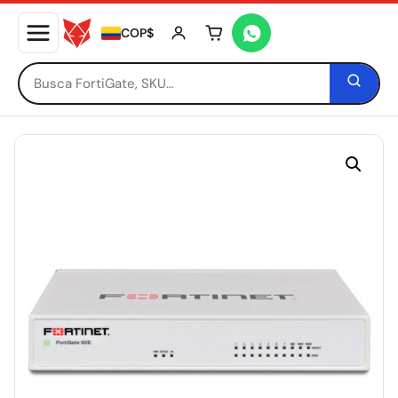
COP$
Tu carrito está vacío