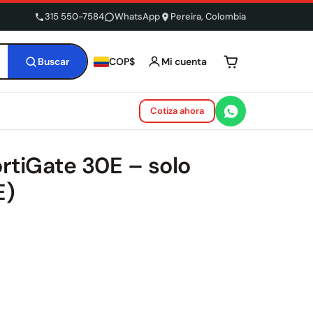
315 550-7584
WhatsApp
Pereira, Colombia
Buscar
Mi cuenta
COP$
Tu carrito está 
Cotiza ahora
ortiGate 30E – solo
E)