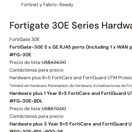
Fortinet y Fabric-Ready
Fortigate 30E Series Hardw
FortiGate 30E
FortiGate-30E 5 x GE RJ45 ports (Including 1 x WAN p
#FG-30E
Precio de lista:
US$434.00
Contáctenos para precio
Hardware plus 8×5 FortiCare and FortiGuard UTM Protec
*Unidad de Hardware, Remmplazo de Hardware, Actualizaciones de Firm
Hardware plus 1 Year 8×5 FortiCare and FortiGuard 
#FG-30E-BDL
Precio de lista:
US$670.00
Contáctenos para precio
Hardware plus 3 Year 8×5 FortiCare and FortiGuard 
#FG-30E-BDL-900-36