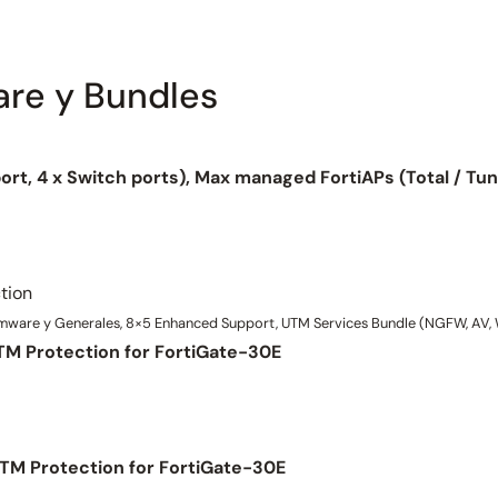
are y Bundles
ort, 4 x Switch ports), Max managed FortiAPs (Total / Tunn
tion
ware y Generales, 8×5 Enhanced Support, UTM Services Bundle (NGFW, AV, W
UTM Protection for FortiGate-30E
UTM Protection for FortiGate-30E