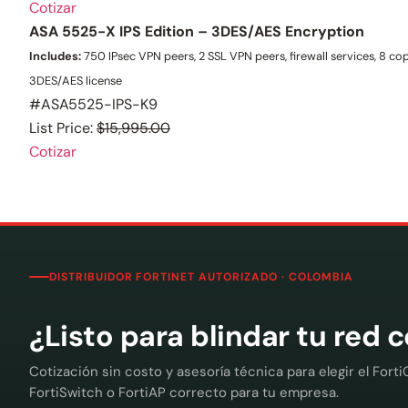
Cotizar
ASA 5525-X IPS Edition – 3DES/AES Encryption
Includes:
750 IPsec VPN peers, 2 SSL VPN peers, firewall services, 8 co
3DES/AES license
#ASA5525-IPS-K9
List Price:
$15,995.00
Cotizar
DISTRIBUIDOR FORTINET AUTORIZADO · COLOMBIA
¿Listo para blindar tu red 
Cotización sin costo y asesoría técnica para elegir el Forti
FortiSwitch o FortiAP correcto para tu empresa.