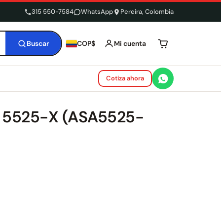
315 550-7584
WhatsApp
Pereira, Colombia
Buscar
Mi cuenta
COP$
Tu carrito está 
Cotiza ahora
A 5525-X (ASA5525-