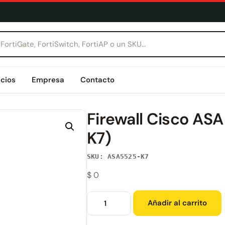
icios
Empresa
Contacto
Firewall Cisco AS
K7)
SKU: ASA5525-K7
$
0
Añadir al carrito