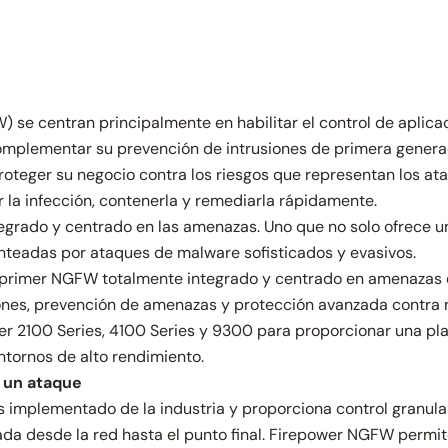
) se centran principalmente en habilitar el control de apli
mplementar su prevención de intrusiones de primera genera
roteger su negocio contra los riesgos que representan los at
r la infección, contenerla y remediarla rápidamente.
tegrado y centrado en las amenazas. Uno que no solo ofrece u
nteadas por ataques de malware sofisticados y evasivos.
primer NGFW totalmente integrado y centrado en amenazas de l
ciones, prevención de amenazas y protección avanzada contra m
wer 2100 Series, 4100 Series y 9300 para proporcionar una 
ntornos de alto rendimiento.
e un ataque
s implementado de la industria y proporciona control granul
cada desde la red hasta el punto final. Firepower NGFW permite