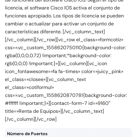
licencia, el software Cisco IOS activa el conjunto de
funciones apropiado. Los tipos de licencia se pueden
cambiar o actualizar para activar un conjunto de
características diferente. [/vc_column_text]
[/vc_column][/vc_row][vc_row el_class=»formcotiz»
css=».vc_custom_1558620750110{background-color:
rgba(0,0,0,0.72) !important;*background-color:
rgb(0,0,0) !important;}»][vc_column][vc_icon
icon_fontawesome=»fa fa-times» color=»juicy_pink»
el_class=»closee»][vc_column_text
el_class=»cotiformul»
css=».vc_custom_1558620870781{background-color:
#ffffff !important;}»][contact-form-7 id=»9160″
title=»Renta de Equipos»][/vc_column_text]
[/vc_column][/vc_row]
Número de Puertos