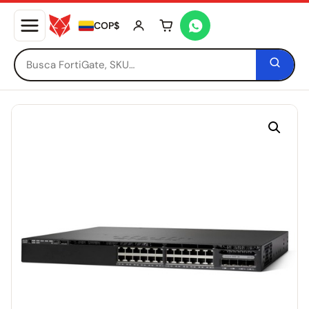
COP$
Tu carrito está vacío