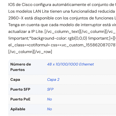
IOS de Cisco configura automáticamente el conjunto de fu
Los modelos LAN Lite tienen una funcionalidad reducida 
2960-X está disponible con los conjuntos de funciones L
Tenga en cuenta que cada modelo de interruptor está vin
actualizar a IP Lite. [/vc_column_text][/vc_column][/
!important;*background-color: rgb(0,0,0) !important;}
el_class=»cotiformul» css=».vc_custom_1558620870781{b
[/vc_column][/vc_row]
Número de
48 x 10/100/1000 Ethernet
Puertos
Capa
Capa 2
Puerto SFP
SFP
Puerto PoE
No
Apilable
No