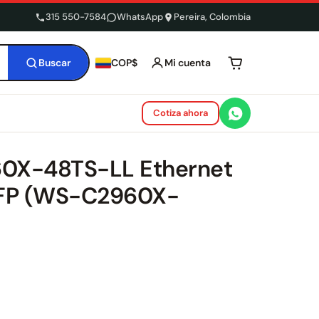
315 550-7584
WhatsApp
Pereira, Colombia
Buscar
Mi cuenta
COP$
Tu carrito está 
Cotiza ahora
960X-48TS-LL Ethernet
SFP (WS-C2960X-