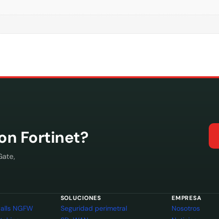
con Fortinet?
Gate,
SOLUCIONES
EMPRESA
ewalls NGFW
Seguridad perimetral
Nosotros