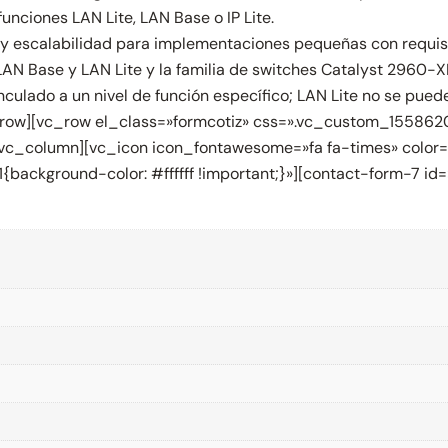
nciones LAN Lite, LAN Base o IP Lite.
y escalabilidad para implementaciones pequeñas con requisit
AN Base y LAN Lite y la familia de switches Catalyst 2960-XR
culado a un nivel de función específico; LAN Lite no se pue
vc_row][vc_row el_class=»formcotiz» css=».vc_custom_155862
»][vc_column][vc_icon icon_fontawesome=»fa fa-times» color
ackground-color: #ffffff !important;}»][contact-form-7 id=