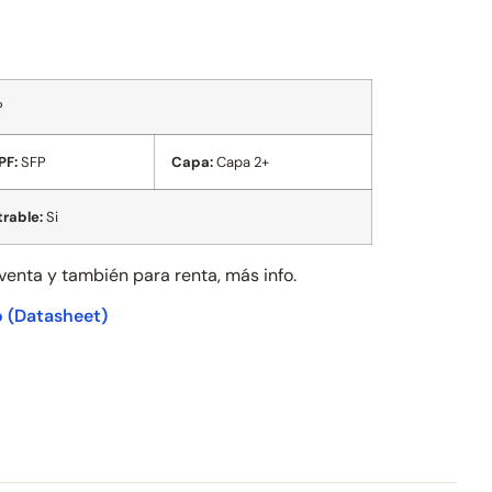
P
PF:
SFP
Capa:
Capa 2+
rable:
Si
 venta y también para
renta, más info.
o
(Datasheet)