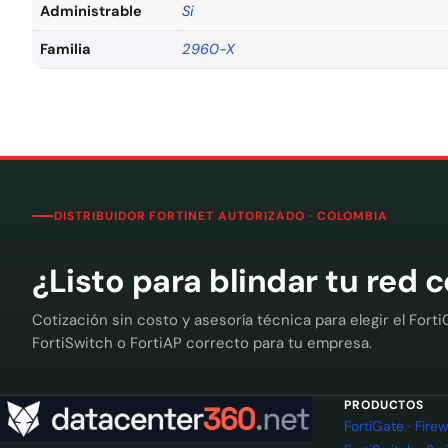
Administrable
Si
Familia
2960-X
DISTRIBUIDOR FORTINET AUTORIZADO · COLOMBIA
¿Listo para blindar tu red 
Cotización sin costo y asesoría técnica para elegir el Forti
FortiSwitch o FortiAP correcto para tu empresa.
PRODUCTOS
FortiGate · Fir