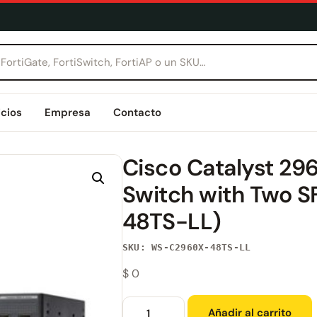
icios
Empresa
Contacto
Cisco Catalyst 2
Switch with Two 
48TS-LL)
SKU: WS-C2960X-48TS-LL
$
0
Añadir al carrito