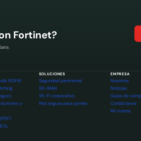
con Fortinet?
Gate,
SOLUCIONES
EMPRESA
ewalls NGFW
Seguridad perimetral
Nosotros
itching
SD-WAN
Noticias
seguro
Wi-Fi corporativo
Guías de comp
ansceivers y
Red segura para pymes
Contáctanos
Mi cuenta
 (PDF)
 EOL