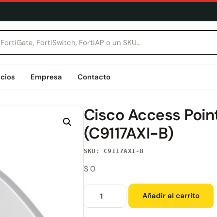
icios
Empresa
Contacto
Cisco Access Point
(C9117AXI-B)
SKU: C9117AXI-B
$
0
Añadir al carrito