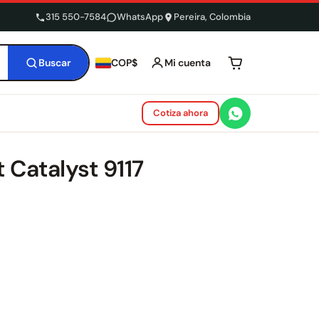
315 550-7584
WhatsApp
Pereira, Colombia
Buscar
Mi cuenta
COP$
Tu carrito está 
Cotiza ahora
 Catalyst 9117