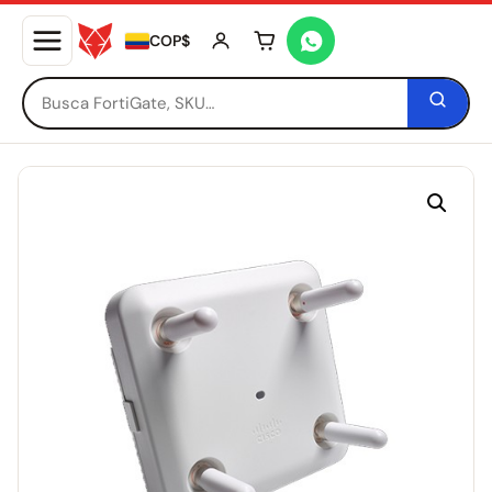
COP$
Tu carrito está vacío