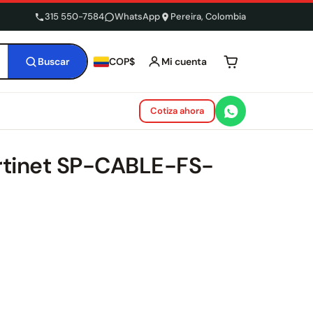
315 550-7584
WhatsApp
Pereira, Colombia
Buscar
Mi cuenta
COP$
Tu carrito está 
Cotiza ahora
rtinet SP-CABLE-FS-