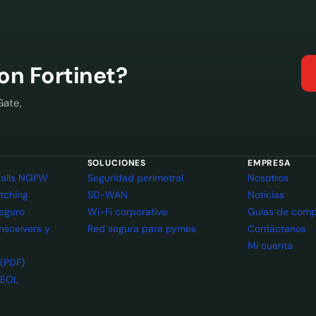
con Fortinet?
Gate,
SOLUCIONES
EMPRESA
ewalls NGFW
Seguridad perimetral
Nosotros
itching
SD-WAN
Noticias
seguro
Wi-Fi corporativo
Guías de comp
ansceivers y
Red segura para pymes
Contáctanos
Mi cuenta
 (PDF)
 EOL