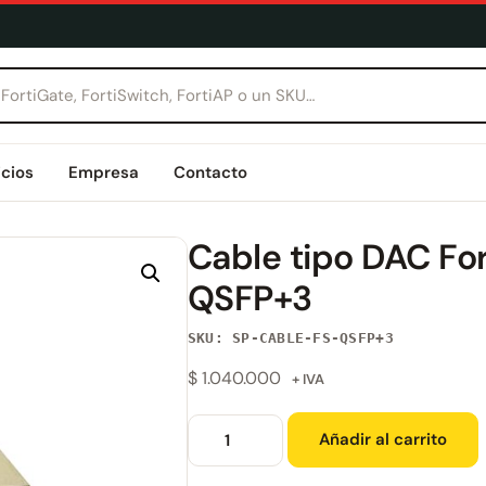
icios
Empresa
Contacto
Cable tipo DAC Fo
QSFP+3
SKU: SP-CABLE-FS-QSFP+3
$
1.040.000
+ IVA
Añadir al carrito