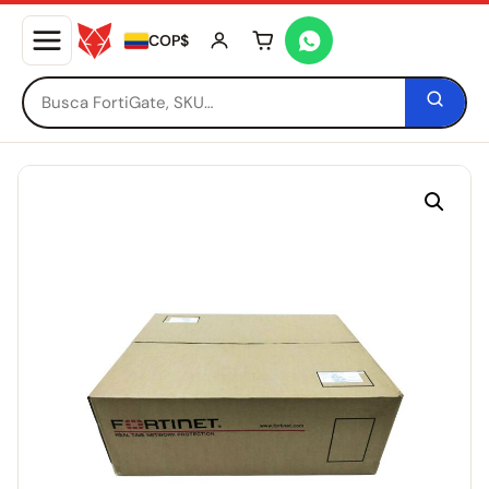
COP$
Tu carrito está vacío