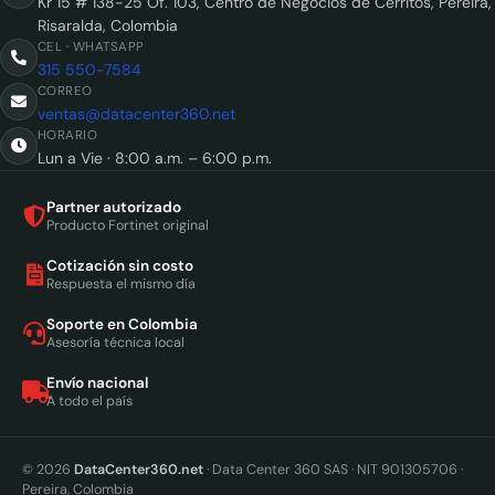
Kr 15 # 138-25 Of. 103, Centro de Negocios de Cerritos, Pereira,
Risaralda, Colombia
CEL · WHATSAPP
315 550-7584
CORREO
ventas@datacenter360.net
HORARIO
Lun a Vie · 8:00 a.m. – 6:00 p.m.
Partner autorizado
Producto Fortinet original
Cotización sin costo
Respuesta el mismo día
Soporte en Colombia
Asesoría técnica local
Envío nacional
A todo el país
© 2026
DataCenter360.net
· Data Center 360 SAS · NIT 901305706 ·
Pereira, Colombia