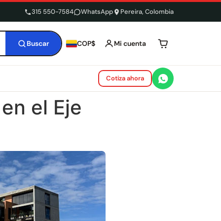
315 550-7584
WhatsApp
Pereira, Colombia
Buscar
Mi cuenta
COP$
Tu carrito está 
Cotiza ahora
en el Eje