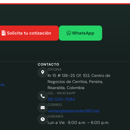
Solicita tu cotización
WhatsApp
CONTACTO
OFICINA
Kr 15 # 138-25 Of. 103, Centro de
Negocios de Cerritos, Pereira,
ra
Risaralda, Colombia
CEL · WHATSAPP
315 550-7584
CORREO
ventas@datacenter360.net
HORARIO
Lun a Vie · 8:00 a.m. – 6:00 p.m.