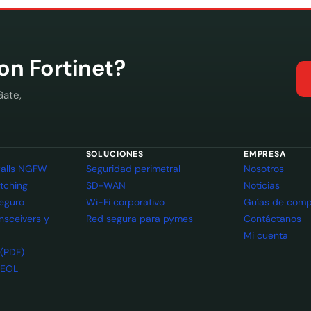
con Fortinet?
Gate,
SOLUCIONES
EMPRESA
ewalls NGFW
Seguridad perimetral
Nosotros
itching
SD-WAN
Noticias
seguro
Wi-Fi corporativo
Guías de comp
ansceivers y
Red segura para pymes
Contáctanos
Mi cuenta
 (PDF)
 EOL