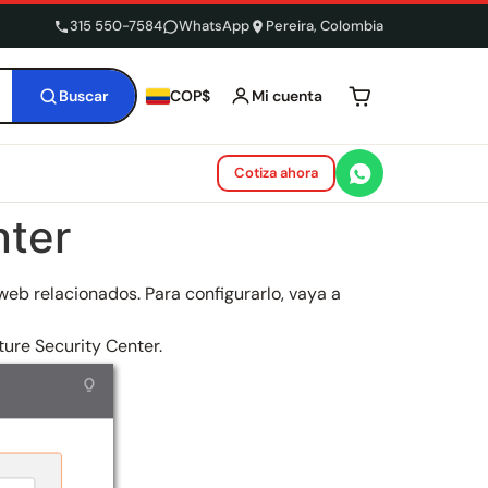
315 550-7584
WhatsApp
Pereira, Colombia
Buscar
Mi cuenta
COP$
Tu carrito está 
Cotiza ahora
nter
eb relacionados. Para configurarlo, vaya a
ture Security Center.