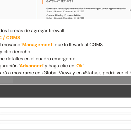
os formas de agregar firewall
SC / CGMS
l mosaico ‘
Management
’ que lo llevará al CGMS
y clic derecho
one detalles en el cuadro emergente
guración ‘
Advanced
’ y haga clic en ‘
Ok
’
á a mostrarse en «Global View» y en «Status», podrá ver el h