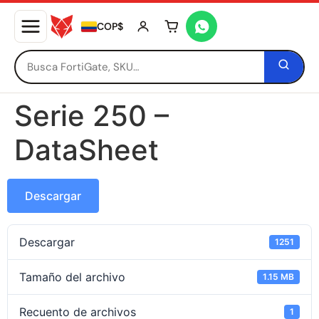
COP$
Tu carrito está vacío
Serie 250 –
DataSheet
Descargar
Descargar
1251
Tamaño del archivo
1.15 MB
Recuento de archivos
1