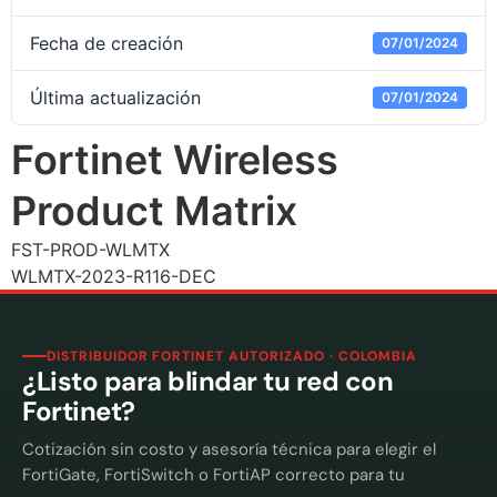
Fecha de creación
07/01/2024
Última actualización
07/01/2024
Fortinet Wireless
Product Matrix
FST-PROD-WLMTX
WLMTX-2023-R116-DEC
DISTRIBUIDOR FORTINET AUTORIZADO · COLOMBIA
¿Listo para blindar tu red con
Fortinet?
Cotización sin costo y asesoría técnica para elegir el
FortiGate, FortiSwitch o FortiAP correcto para tu