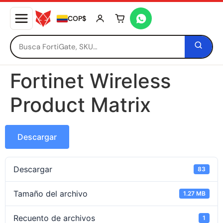
COP$
Tu carrito está vacío
Fortinet Wireless
Product Matrix
Descargar
Descargar
83
Tamaño del archivo
1.27 MB
Recuento de archivos
1