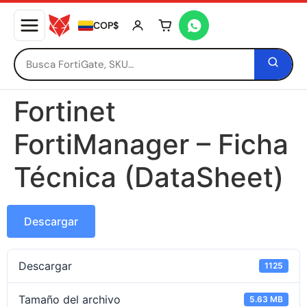
COP$
Tu carrito está vacío
Fortinet
FortiManager – Ficha
Técnica (DataSheet)
Descargar
Descargar
1125
Tamaño del archivo
5.63 MB