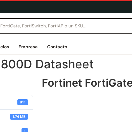
icios
Empresa
Contacto
e 800D Datasheet
Fortinet FortiGa
811
1.74 MB
1