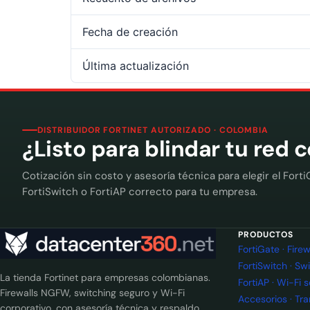
Fecha de creación
Última actualización
DISTRIBUIDOR FORTINET AUTORIZADO · COLOMBIA
¿Listo para blindar tu red 
Cotización sin costo y asesoría técnica para elegir el Forti
FortiSwitch o FortiAP correcto para tu empresa.
PRODUCTOS
FortiGate · Fir
FortiSwitch · Sw
La tienda Fortinet para empresas colombianas.
FortiAP · Wi-Fi 
Firewalls NGFW, switching seguro y Wi-Fi
Accesorios · Tr
corporativo, con asesoría técnica y respaldo