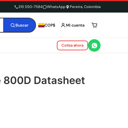
315 550-7584
WhatsApp
Pereira, Colombia
Buscar
Mi cuenta
COP$
Tu carrito está 
Cotiza ahora
te 800D Datasheet