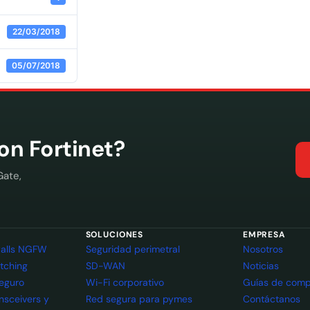
22/03/2018
05/07/2018
con Fortinet?
Gate,
SOLUCIONES
EMPRESA
ewalls NGFW
Seguridad perimetral
Nosotros
itching
SD-WAN
Noticias
seguro
Wi-Fi corporativo
Guías de comp
ansceivers y
Red segura para pymes
Contáctanos