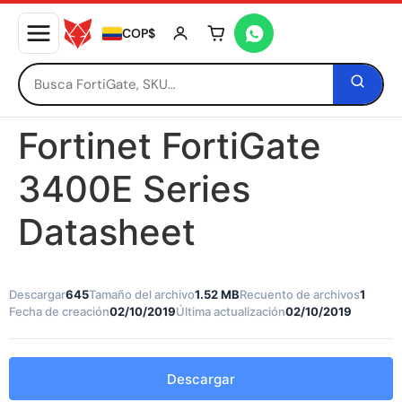
COP$
Tu carrito está vacío
Fortinet FortiGate
3400E Series
Datasheet
Descargar
645
Tamaño del archivo
1.52 MB
Recuento de archivos
1
Fecha de creación
02/10/2019
Última actualización
02/10/2019
Descargar